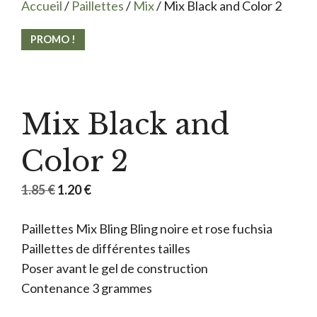
Accueil
/
Paillettes
/
Mix
/ Mix Black and Color 2
PROMO !
Mix Black and
Color 2
Le
Le
1.85
€
1.20
€
prix
prix
Paillettes Mix Bling Bling noire et rose fuchsia
initial
actuel
Paillettes de différentes tailles
était :
est :
Poser avant le gel de construction
1.85 €.
1.20 €.
Contenance 3 grammes