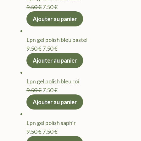
9.50 €.
7.50 €.
Le
Le
9.50
€
7.50
€
prix
prix
Ajouter au panier
initial
actuel
était :
est :
Lpn gel polish bleu pastel
9.50 €.
7.50 €.
Le
Le
9.50
€
7.50
€
prix
prix
Ajouter au panier
initial
actuel
était :
est :
Lpn gel polish bleu roi
9.50 €.
7.50 €.
Le
Le
9.50
€
7.50
€
prix
prix
Ajouter au panier
initial
actuel
était :
est :
Lpn gel polish saphir
9.50 €.
7.50 €.
Le
Le
9.50
€
7.50
€
prix
prix