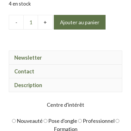
4 en stock
Ajouter au panier
quantité
de
Mix
Black
Newsletter
and
Color
Contact
2
Description
Centre d'intérêt
Nouveauté
Pose d'ongle
Professionnel
Formation