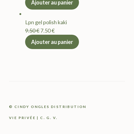
Ajouter au panier
initial
actuel
était :
est :
Lpn gel polish kaki
9.50 €.
7.50 €.
Le
Le
9.50
€
7.50
€
prix
prix
Ajouter au panier
initial
actuel
était :
est :
9.50 €.
7.50 €.
© CINDY ONGLES DISTRIBUTION
VIE PRIVÉE
|
C. G. V.