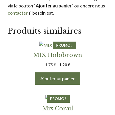
via le bouton “
Ajouter au panier
” ou encore nous
contacter
si besoin est.
Produits similaires
PROMO !
MIX Holobrown
Le
Le
1.75
€
1.20
€
prix
prix
initial
actuel
Ajouter au panier
était :
est :
1.75 €.
1.20 €.
PROMO !
Mix Corail