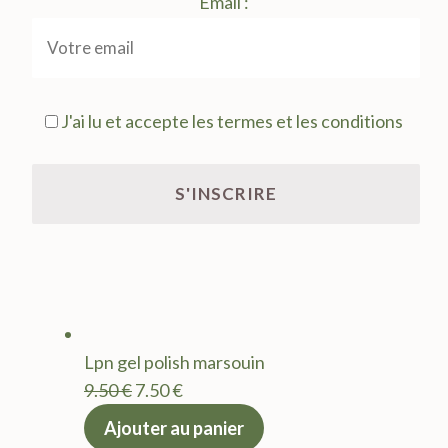
Email :
J'ai lu et accepte les termes et les conditions
Lpn gel polish marsouin
Le
Le
9.50
€
7.50
€
prix
prix
Ajouter au panier
initial
actuel