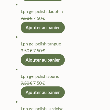
était :
est :
Lpn gel polish dauphin
9.50 €.
7.50 €.
Le
Le
9.50
€
7.50
€
prix
prix
Ajouter au panier
initial
actuel
était :
est :
Lpn gel polish tangue
9.50 €.
7.50 €.
Le
Le
9.50
€
7.50
€
prix
prix
Ajouter au panier
initial
actuel
était :
est :
Lpn gel polish souris
9.50 €.
7.50 €.
Le
Le
9.50
€
7.50
€
prix
prix
Ajouter au panier
initial
actuel
était :
est :
Lpn gel polish l’ardoise