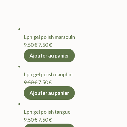
Lpn gel polish marsouin
Le
Le
9.50
€
7.50
€
prix
prix
Ajouter au panier
initial
actuel
était :
est :
Lpn gel polish dauphin
9.50 €.
7.50 €.
Le
Le
9.50
€
7.50
€
prix
prix
Ajouter au panier
initial
actuel
était :
est :
Lpn gel polish tangue
9.50 €.
7.50 €.
Le
Le
9.50
€
7.50
€