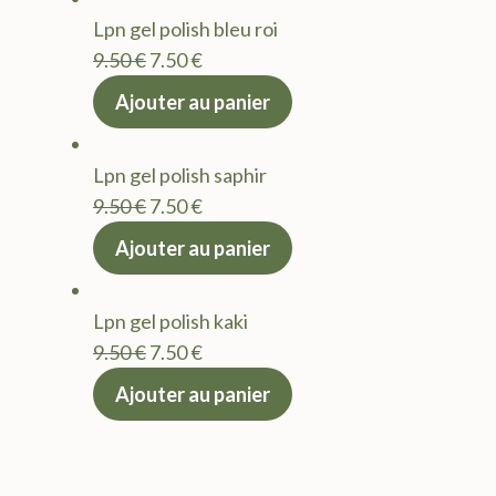
était :
est :
Lpn gel polish bleu roi
9.50 €.
7.50 €.
Le
Le
9.50
€
7.50
€
prix
prix
Ajouter au panier
initial
actuel
était :
est :
Lpn gel polish saphir
9.50 €.
7.50 €.
Le
Le
9.50
€
7.50
€
prix
prix
Ajouter au panier
initial
actuel
était :
est :
Lpn gel polish kaki
9.50 €.
7.50 €.
Le
Le
9.50
€
7.50
€
prix
prix
Ajouter au panier
initial
actuel
était :
est :
9.50 €.
7.50 €.