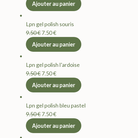
prix
prix
Ajouter au panier
initial
actuel
était :
est :
Lpn gel polish souris
9.50 €.
7.50 €.
Le
Le
9.50
€
7.50
€
prix
prix
Ajouter au panier
initial
actuel
était :
est :
Lpn gel polish l’ardoise
9.50 €.
7.50 €.
Le
Le
9.50
€
7.50
€
prix
prix
Ajouter au panier
initial
actuel
était :
est :
Lpn gel polish bleu pastel
9.50 €.
7.50 €.
Le
Le
9.50
€
7.50
€
prix
prix
Ajouter au panier
initial
actuel