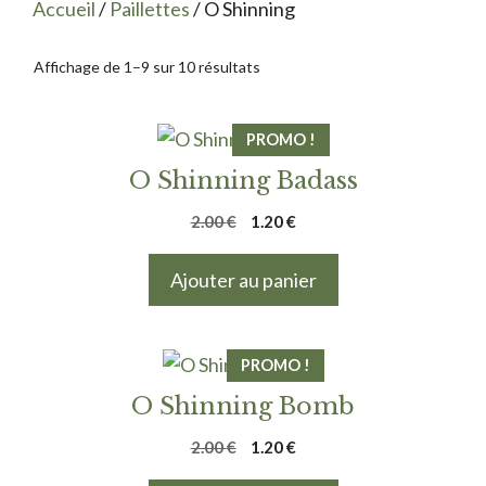
Accueil
/
Paillettes
/ O Shinning
Affichage de 1–9 sur 10 résultats
PROMO !
O Shinning Badass
Le
Le
2.00
€
1.20
€
prix
prix
initial
actuel
Ajouter au panier
était :
est :
2.00 €.
1.20 €.
PROMO !
O Shinning Bomb
Le
Le
2.00
€
1.20
€
prix
prix