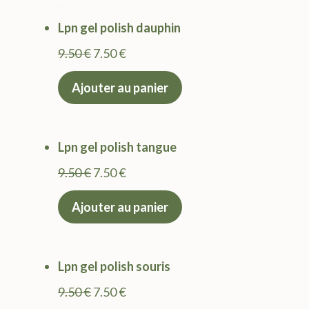
9.50 €.
7.50 €.
Lpn gel polish dauphin
Le
Le
9.50
€
7.50
€
prix
prix
Ajouter au panier
initial
actuel
était :
est :
9.50 €.
7.50 €.
Lpn gel polish tangue
Le
Le
9.50
€
7.50
€
prix
prix
Ajouter au panier
initial
actuel
était :
est :
9.50 €.
7.50 €.
Lpn gel polish souris
Le
Le
9.50
€
7.50
€