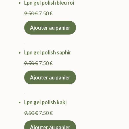
Lpn gel polish bleu roi
Le
Le
9.50
€
7.50
€
prix
prix
Ajouter au panier
initial
actuel
était :
est :
9.50 €.
7.50 €.
Lpn gel polish saphir
Le
Le
9.50
€
7.50
€
prix
prix
Ajouter au panier
initial
actuel
était :
est :
9.50 €.
7.50 €.
Lpn gel polish kaki
Le
Le
9.50
€
7.50
€
prix
prix
Ajouter au panier
initial
actuel