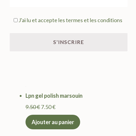
J'ai lu et accepte les termes et les conditions
Lpn gel polish marsouin
Le
Le
9.50
€
7.50
€
prix
prix
Ajouter au panier
initial
actuel
était :
est :