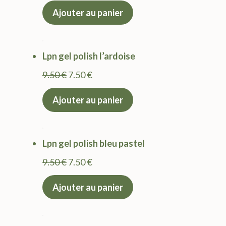
prix
prix
Ajouter au panier
initial
actuel
était :
est :
9.50 €.
7.50 €.
Lpn gel polish l’ardoise
Le
Le
9.50
€
7.50
€
prix
prix
Ajouter au panier
initial
actuel
était :
est :
9.50 €.
7.50 €.
Lpn gel polish bleu pastel
Le
Le
9.50
€
7.50
€
prix
prix
Ajouter au panier
initial
actuel
était :
est :
9.50 €.
7.50 €.