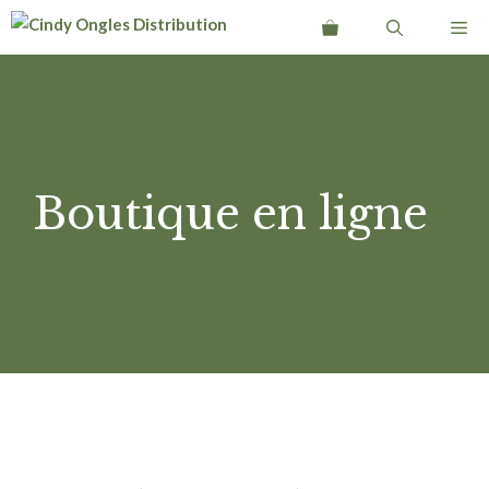
Aller
Me
au
contenu
Boutique en ligne