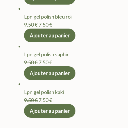
initial
actuel
était :
est :
Lpn gel polish bleu roi
9.50 €.
7.50 €.
Le
Le
9.50
€
7.50
€
prix
prix
Ajouter au panier
initial
actuel
était :
est :
Lpn gel polish saphir
9.50 €.
7.50 €.
Le
Le
9.50
€
7.50
€
prix
prix
Ajouter au panier
initial
actuel
était :
est :
Lpn gel polish kaki
9.50 €.
7.50 €.
Le
Le
9.50
€
7.50
€
prix
prix
Ajouter au panier
initial
actuel
était :
est :