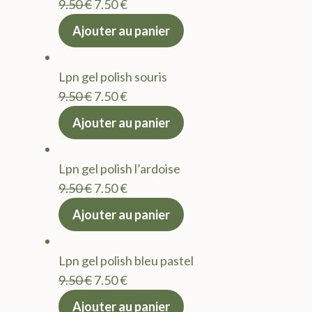
Le
Le
9.50
€
7.50
€
prix
prix
Ajouter au panier
initial
actuel
était :
est :
Lpn gel polish souris
9.50 €.
7.50 €.
Le
Le
9.50
€
7.50
€
prix
prix
Ajouter au panier
initial
actuel
était :
est :
Lpn gel polish l’ardoise
9.50 €.
7.50 €.
Le
Le
9.50
€
7.50
€
prix
prix
Ajouter au panier
initial
actuel
était :
est :
Lpn gel polish bleu pastel
9.50 €.
7.50 €.
Le
Le
9.50
€
7.50
€
prix
prix
Ajouter au panier