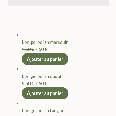
Lpn gel polish marsouin
Le
Le
9.50
€
7.50
€
prix
prix
Ajouter au panier
initial
actuel
était :
est :
Lpn gel polish dauphin
9.50 €.
7.50 €.
Le
Le
9.50
€
7.50
€
prix
prix
Ajouter au panier
initial
actuel
était :
est :
Lpn gel polish tangue
9.50 €.
7.50 €.