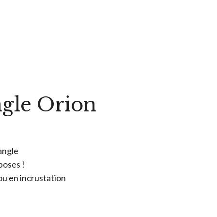
gle Orion
angle
poses !
n ou en incrustation