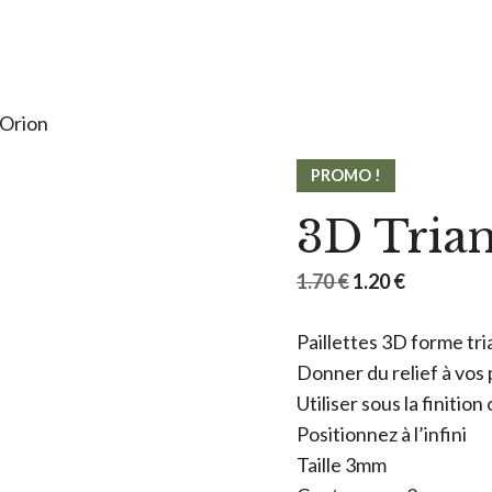
 Orion
PROMO !
3D Trian
Le
Le
1.70
€
1.20
€
prix
prix
Paillettes 3D forme tri
initial
actuel
Donner du relief à vos 
était :
est :
Utiliser sous la finitio
1.70 €.
1.20 €.
Positionnez à l’infini
Taille 3mm