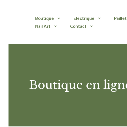
Aller
Boutique
Electrique
Paille
au
Nail Art
Contact
contenu
Boutique en lign