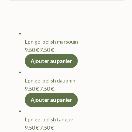
Lpn gel polish marsouin
Le
Le
9.50
€
7.50
€
prix
prix
Ajouter au panier
initial
actuel
était :
est :
Lpn gel polish dauphin
9.50 €.
7.50 €.
Le
Le
9.50
€
7.50
€
prix
prix
Ajouter au panier
initial
actuel
était :
est :
Lpn gel polish tangue
9.50 €.
7.50 €.
Le
Le
9.50
€
7.50
€