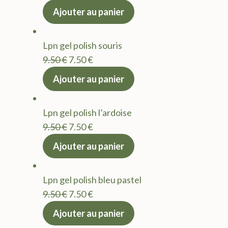
prix
prix
Ajouter au panier
initial
actuel
était :
est :
Lpn gel polish souris
9.50 €.
7.50 €.
Le
Le
9.50
€
7.50
€
prix
prix
Ajouter au panier
initial
actuel
était :
est :
Lpn gel polish l’ardoise
9.50 €.
7.50 €.
Le
Le
9.50
€
7.50
€
prix
prix
Ajouter au panier
initial
actuel
était :
est :
Lpn gel polish bleu pastel
9.50 €.
7.50 €.
Le
Le
9.50
€
7.50
€
prix
prix
Ajouter au panier
initial
actuel