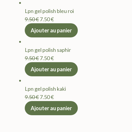
était :
est :
Lpn gel polish bleu roi
9.50 €.
7.50 €.
Le
Le
9.50
€
7.50
€
prix
prix
Ajouter au panier
initial
actuel
était :
est :
Lpn gel polish saphir
9.50 €.
7.50 €.
Le
Le
9.50
€
7.50
€
prix
prix
Ajouter au panier
initial
actuel
était :
est :
Lpn gel polish kaki
9.50 €.
7.50 €.
Le
Le
9.50
€
7.50
€
prix
prix
Ajouter au panier
initial
actuel
était :
est :
9.50 €.
7.50 €.