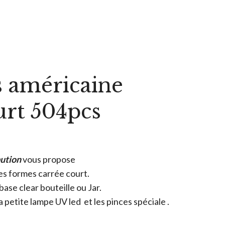
 américaine
urt 504pcs
bution
vous propose
es formes carrée court.
base clear bouteille ou Jar.
 petite lampe UV led et les pinces spéciale .