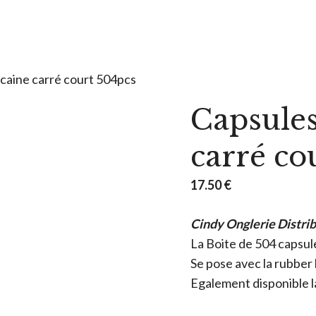
caine carré court 504pcs
Capsules
carré co
17.50
€
Cindy Onglerie Distri
La Boite de 504 capsul
Se pose avec la rubber 
Egalement disponible la