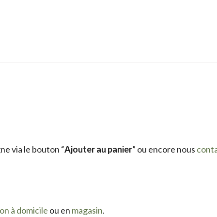
e via le bouton “
Ajouter au panier
” ou encore nous
cont
son à domicile
ou en
magasin
.