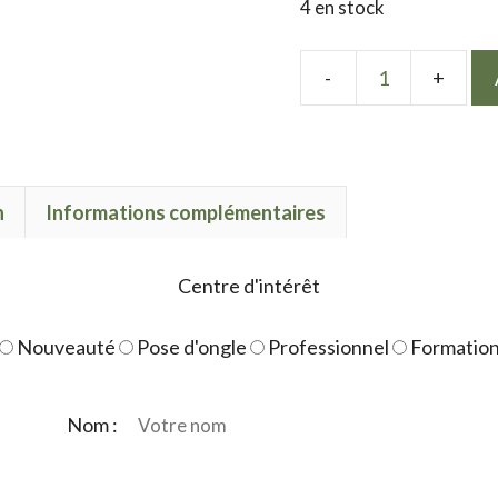
4 en stock
quantité
de
Capsules
américaine
n
Informations complémentaires
carré
court
504pcs
Centre d'intérêt
Nouveauté
Pose d'ongle
Professionnel
Formatio
Nom :