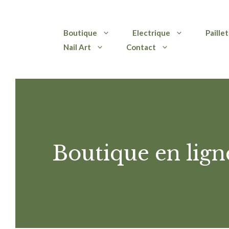
Aller
Boutique
Electrique
Paille
au
Nail Art
Contact
contenu
Boutique en lign