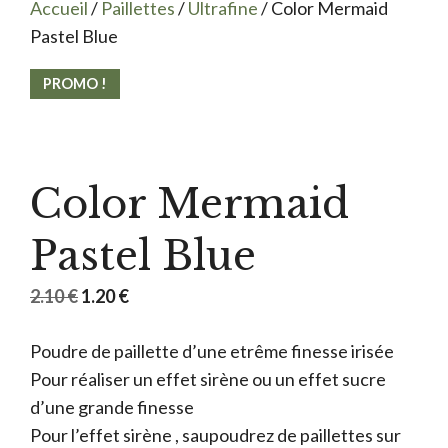
Accueil
/
Paillettes
/
Ultrafine
/ Color Mermaid
Pastel Blue
PROMO !
Color Mermaid
Pastel Blue
Le
Le
2.10
€
1.20
€
prix
prix
Poudre de paillette d’une etrême finesse irisée
initial
actuel
Pour réaliser un effet sirène ou un effet sucre
était :
est :
d’une grande finesse
2.10 €.
1.20 €.
Pour l’effet sirène , saupoudrez de paillettes sur