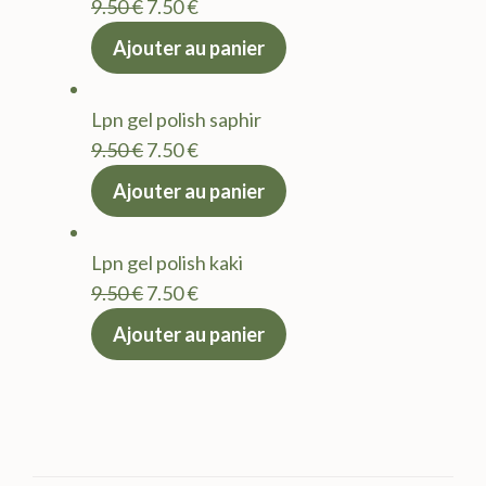
Le
Le
9.50
€
7.50
€
prix
prix
Ajouter au panier
initial
actuel
était :
est :
Lpn gel polish saphir
9.50 €.
7.50 €.
Le
Le
9.50
€
7.50
€
prix
prix
Ajouter au panier
initial
actuel
était :
est :
Lpn gel polish kaki
9.50 €.
7.50 €.
Le
Le
9.50
€
7.50
€
prix
prix
Ajouter au panier
initial
actuel
était :
est :
9.50 €.
7.50 €.