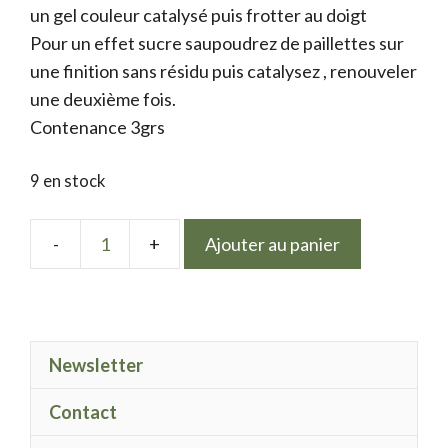
un gel couleur catalysé puis frotter au doigt
Pour un effet sucre saupoudrez de paillettes sur
une finition sans résidu puis catalysez , renouveler
une deuxième fois.
Contenance 3grs
9 en stock
Ajouter au panier
quantité
de
Color
Mermaid
Newsletter
Pastel
Blue
Contact