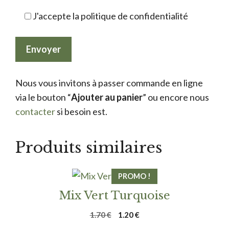
J'accepte la politique de confidentialité
Nous vous invitons à passer commande en ligne
via le bouton “
Ajouter au panier
” ou encore nous
contacter
si besoin est.
Produits similaires
PROMO !
Mix Vert Turquoise
Le
Le
1.70
€
1.20
€
prix
prix