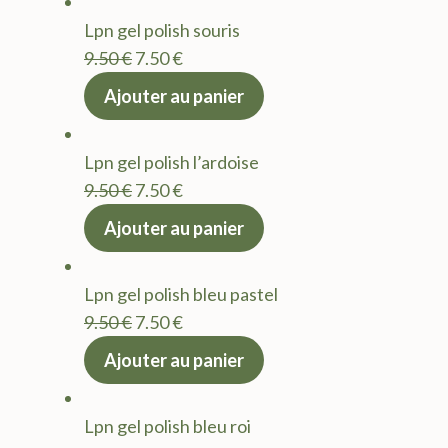
était :
est :
Lpn gel polish souris
9.50 €.
7.50 €.
Le
Le
9.50
€
7.50
€
prix
prix
Ajouter au panier
initial
actuel
était :
est :
Lpn gel polish l’ardoise
9.50 €.
7.50 €.
Le
Le
9.50
€
7.50
€
prix
prix
Ajouter au panier
initial
actuel
était :
est :
Lpn gel polish bleu pastel
9.50 €.
7.50 €.
Le
Le
9.50
€
7.50
€
prix
prix
Ajouter au panier
initial
actuel
était :
est :
Lpn gel polish bleu roi
9.50 €.
7.50 €.