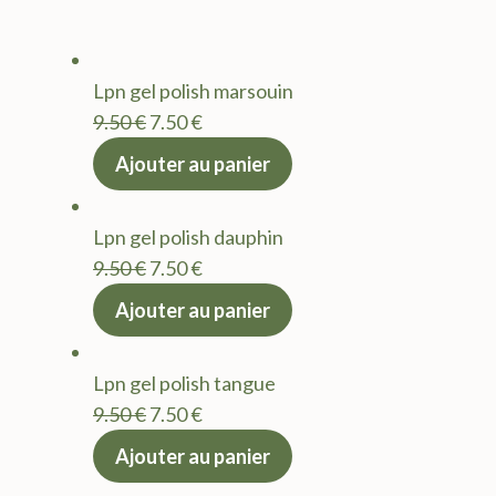
Lpn gel polish marsouin
Le
Le
9.50
€
7.50
€
prix
prix
Ajouter au panier
initial
actuel
était :
est :
Lpn gel polish dauphin
9.50 €.
7.50 €.
Le
Le
9.50
€
7.50
€
prix
prix
Ajouter au panier
initial
actuel
était :
est :
Lpn gel polish tangue
9.50 €.
7.50 €.
Le
Le
9.50
€
7.50
€
prix
prix
Ajouter au panier
initial
actuel