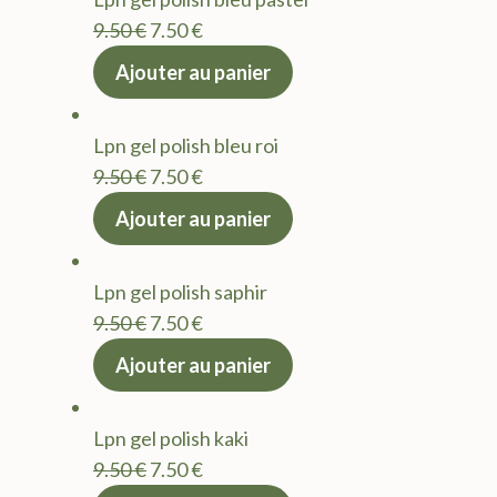
9.50 €.
7.50 €.
Le
Le
9.50
€
7.50
€
prix
prix
Ajouter au panier
initial
actuel
était :
est :
Lpn gel polish bleu roi
9.50 €.
7.50 €.
Le
Le
9.50
€
7.50
€
prix
prix
Ajouter au panier
initial
actuel
était :
est :
Lpn gel polish saphir
9.50 €.
7.50 €.
Le
Le
9.50
€
7.50
€
prix
prix
Ajouter au panier
initial
actuel
était :
est :
Lpn gel polish kaki
9.50 €.
7.50 €.
Le
Le
9.50
€
7.50
€