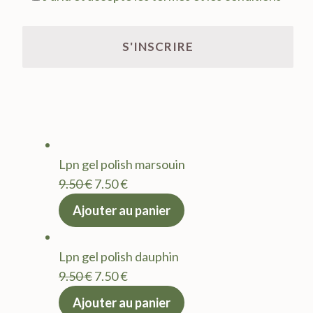
Lpn gel polish marsouin
Le
Le
9.50
€
7.50
€
prix
prix
Ajouter au panier
initial
actuel
était :
est :
Lpn gel polish dauphin
9.50 €.
7.50 €.
Le
Le
9.50
€
7.50
€
prix
prix
Ajouter au panier