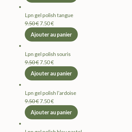
initial
actuel
était :
est :
Lpn gel polish tangue
9.50 €.
7.50 €.
Le
Le
9.50
€
7.50
€
prix
prix
Ajouter au panier
initial
actuel
était :
est :
Lpn gel polish souris
9.50 €.
7.50 €.
Le
Le
9.50
€
7.50
€
prix
prix
Ajouter au panier
initial
actuel
était :
est :
Lpn gel polish l’ardoise
9.50 €.
7.50 €.
Le
Le
9.50
€
7.50
€
prix
prix
Ajouter au panier
initial
actuel
était :
est :
Lpn gel polish bleu pastel