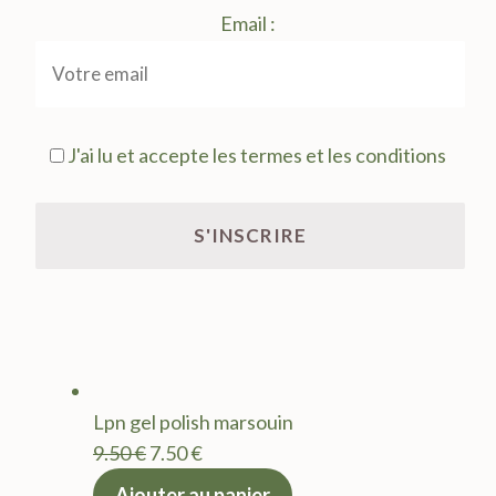
Email :
J'ai lu et accepte les termes et les conditions
Lpn gel polish marsouin
Le
Le
9.50
€
7.50
€
prix
prix
Ajouter au panier