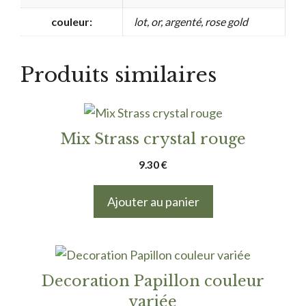
couleur:
lot, or, argenté, rose gold
Produits similaires
Mix Strass crystal rouge
9.30
€
Ajouter au panier
Ce
produit
Decoration Papillon couleur
a
variée