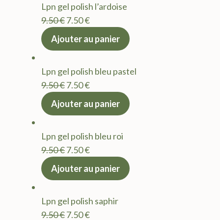
Lpn gel polish l’ardoise
9.50 €.
7.50 €.
Le
Le
9.50
€
7.50
€
prix
prix
Ajouter au panier
initial
actuel
était :
est :
Lpn gel polish bleu pastel
9.50 €.
7.50 €.
Le
Le
9.50
€
7.50
€
prix
prix
Ajouter au panier
initial
actuel
était :
est :
Lpn gel polish bleu roi
9.50 €.
7.50 €.
Le
Le
9.50
€
7.50
€
prix
prix
Ajouter au panier
initial
actuel
était :
est :
Lpn gel polish saphir
9.50 €.
7.50 €.
Le
Le
9.50
€
7.50
€