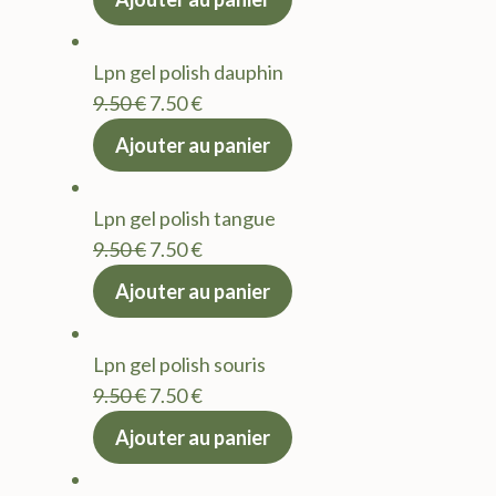
initial
actuel
était :
est :
Lpn gel polish dauphin
9.50 €.
7.50 €.
Le
Le
9.50
€
7.50
€
prix
prix
Ajouter au panier
initial
actuel
était :
est :
Lpn gel polish tangue
9.50 €.
7.50 €.
Le
Le
9.50
€
7.50
€
prix
prix
Ajouter au panier
initial
actuel
était :
est :
Lpn gel polish souris
9.50 €.
7.50 €.
Le
Le
9.50
€
7.50
€
prix
prix
Ajouter au panier
initial
actuel
était :
est :