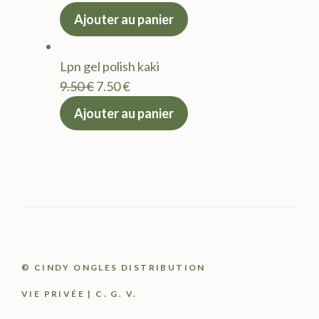
prix
prix
Ajouter au panier
initial
actuel
était :
est :
Lpn gel polish kaki
9.50 €.
7.50 €.
Le
Le
9.50
€
7.50
€
prix
prix
Ajouter au panier
initial
actuel
était :
est :
9.50 €.
7.50 €.
© CINDY ONGLES DISTRIBUTION
VIE PRIVÉE
|
C. G. V.