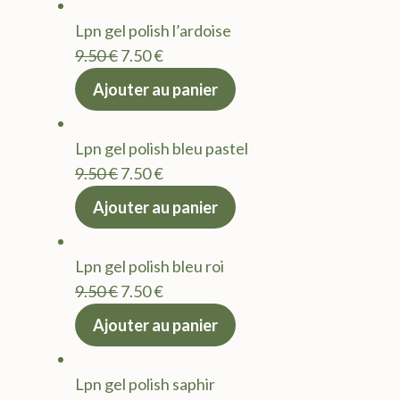
était :
est :
Lpn gel polish l’ardoise
9.50 €.
7.50 €.
Le
Le
9.50
€
7.50
€
prix
prix
Ajouter au panier
initial
actuel
était :
est :
Lpn gel polish bleu pastel
9.50 €.
7.50 €.
Le
Le
9.50
€
7.50
€
prix
prix
Ajouter au panier
initial
actuel
était :
est :
Lpn gel polish bleu roi
9.50 €.
7.50 €.
Le
Le
9.50
€
7.50
€
prix
prix
Ajouter au panier
initial
actuel
était :
est :
Lpn gel polish saphir
9.50 €.
7.50 €.