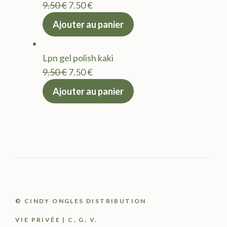
Le
Le
9.50
€
7.50
€
prix
prix
Ajouter au panier
initial
actuel
était :
est :
Lpn gel polish kaki
9.50 €.
7.50 €.
Le
Le
9.50
€
7.50
€
prix
prix
Ajouter au panier
initial
actuel
était :
est :
9.50 €.
7.50 €.
© CINDY ONGLES DISTRIBUTION
VIE PRIVÉE
|
C. G. V.