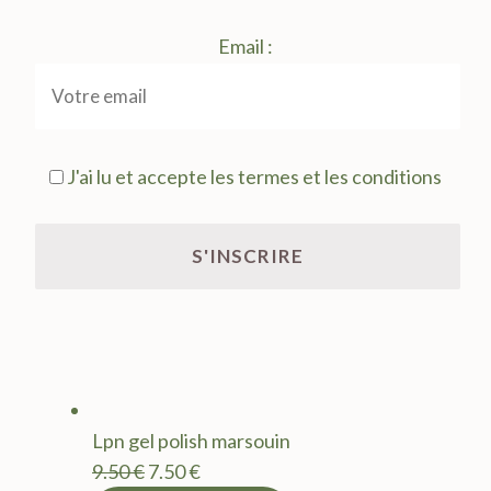
Email :
J'ai lu et accepte les termes et les conditions
Lpn gel polish marsouin
Le
Le
9.50
€
7.50
€