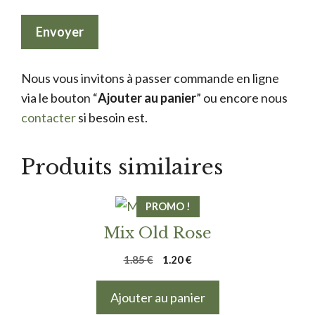
Nous vous invitons à passer commande en ligne
via le bouton “
Ajouter au panier
” ou encore nous
contacter
si besoin est.
Produits similaires
PROMO !
Mix Old Rose
Le
Le
1.85
€
1.20
€
prix
prix
initial
actuel
Ajouter au panier
était :
est :