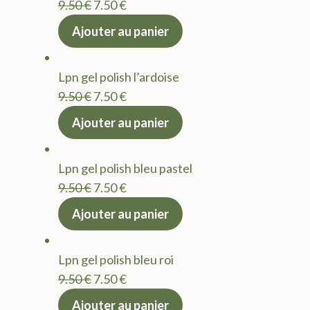
Le
Le
9.50
€
7.50
€
prix
prix
Ajouter au panier
initial
actuel
était :
est :
Lpn gel polish l’ardoise
9.50 €.
7.50 €.
Le
Le
9.50
€
7.50
€
prix
prix
Ajouter au panier
initial
actuel
était :
est :
Lpn gel polish bleu pastel
9.50 €.
7.50 €.
Le
Le
9.50
€
7.50
€
prix
prix
Ajouter au panier
initial
actuel
était :
est :
Lpn gel polish bleu roi
9.50 €.
7.50 €.
Le
Le
9.50
€
7.50
€
prix
prix
Ajouter au panier