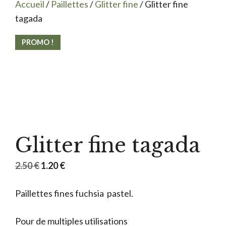
Accueil
/
Paillettes
/
Glitter fine
/ Glitter fine
tagada
PROMO !
Glitter fine tagada
Le
Le
2.50
€
1.20
€
prix
prix
Paillettes fines fuchsia pastel.
initial
actuel
était :
est :
Pour de multiples utilisations
2.50 €.
1.20 €.