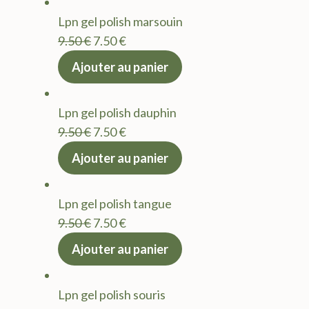
Lpn gel polish marsouin
Le
Le
9.50
€
7.50
€
prix
prix
Ajouter au panier
initial
actuel
était :
est :
Lpn gel polish dauphin
9.50 €.
7.50 €.
Le
Le
9.50
€
7.50
€
prix
prix
Ajouter au panier
initial
actuel
était :
est :
Lpn gel polish tangue
9.50 €.
7.50 €.
Le
Le
9.50
€
7.50
€
prix
prix
Ajouter au panier
initial
actuel
était :
est :
Lpn gel polish souris
9.50 €.
7.50 €.