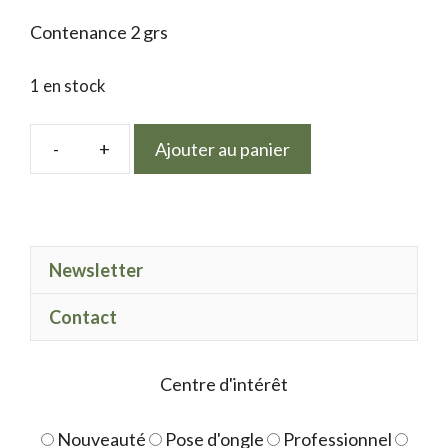
Contenance 2 grs
1 en stock
Ajouter au panier
quantité
de
Glitter
fine
Newsletter
tagada
Contact
Centre d'intérêt
Nouveauté
Pose d'ongle
Professionnel