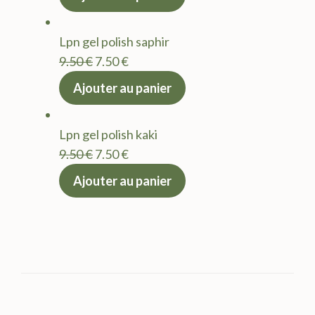
initial
actuel
était :
est :
Lpn gel polish saphir
9.50 €.
7.50 €.
Le
Le
9.50
€
7.50
€
prix
prix
Ajouter au panier
initial
actuel
était :
est :
Lpn gel polish kaki
9.50 €.
7.50 €.
Le
Le
9.50
€
7.50
€
prix
prix
Ajouter au panier
initial
actuel
était :
est :
9.50 €.
7.50 €.