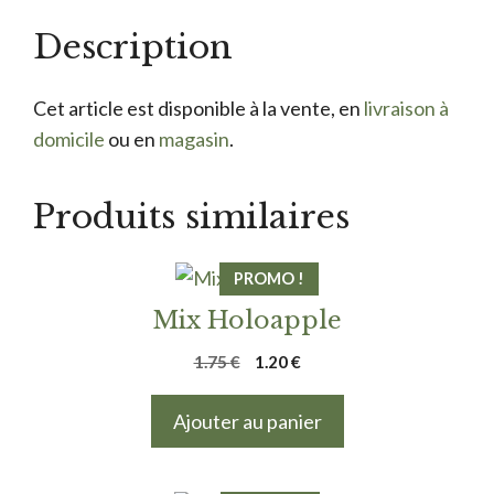
Description
Cet article est disponible à la vente, en
livraison à
domicile
ou en
magasin
.
Produits similaires
PROMO !
Mix Holoapple
Le
Le
1.75
€
1.20
€
prix
prix
initial
actuel
Ajouter au panier
était :
est :
1.75 €.
1.20 €.