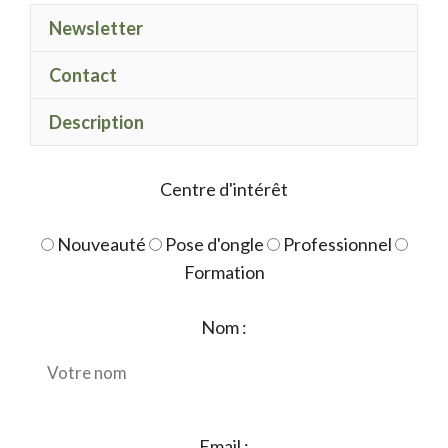
magic
Newsletter
dust
violet
Contact
Description
Centre d'intérêt
Nouveauté
Pose d'ongle
Professionnel
Formation
Nom :
Email :