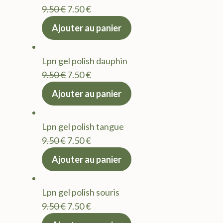
Le
Le
9.50
€
7.50
€
prix
prix
Ajouter au panier
initial
actuel
était :
est :
Lpn gel polish dauphin
9.50 €.
7.50 €.
Le
Le
9.50
€
7.50
€
prix
prix
Ajouter au panier
initial
actuel
était :
est :
Lpn gel polish tangue
9.50 €.
7.50 €.
Le
Le
9.50
€
7.50
€
prix
prix
Ajouter au panier
initial
actuel
était :
est :
Lpn gel polish souris
9.50 €.
7.50 €.
Le
Le
9.50
€
7.50
€
prix
prix