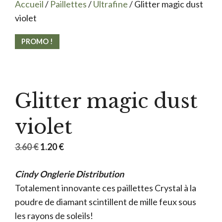
Accueil
/
Paillettes
/
Ultrafine
/ Glitter magic dust
violet
PROMO !
Glitter magic dust
violet
Le
Le
3.60
€
1.20
€
prix
prix
Cindy Onglerie Distribution
initial
actuel
Totalement innovante ces paillettes Crystal à la
était :
est :
poudre de diamant scintillent de mille feux sous
3.60 €.
1.20 €.
les rayons de soleils!