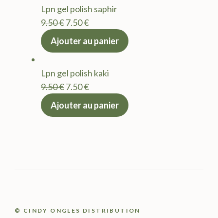
Lpn gel polish saphir
9.50 €.
7.50 €.
Le
Le
9.50
€
7.50
€
prix
prix
Ajouter au panier
initial
actuel
était :
est :
Lpn gel polish kaki
9.50 €.
7.50 €.
Le
Le
9.50
€
7.50
€
prix
prix
Ajouter au panier
initial
actuel
était :
est :
9.50 €.
7.50 €.
© CINDY ONGLES DISTRIBUTION