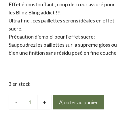
Effet époustouflant , coup de cœur assuré pour
les Bling Bling addict !!!
Ultra fine , ces paillettes serons idéales en effet
sucre.
Précaution d’emploi pour l’effet sucre:
Saupoudrez les paillettes sur la supreme gloss ou
bien une finition sans résidu posé en fine couche
3 en stock
Ajouter au panier
quantité
de
Glitter