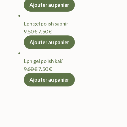
prix
prix
Ajouter au panier
initial
actuel
était :
est :
Lpn gel polish saphir
9.50 €.
7.50 €.
Le
Le
9.50
€
7.50
€
prix
prix
Ajouter au panier
initial
actuel
était :
est :
Lpn gel polish kaki
9.50 €.
7.50 €.
Le
Le
9.50
€
7.50
€
prix
prix
Ajouter au panier
initial
actuel
était :
est :
9.50 €.
7.50 €.