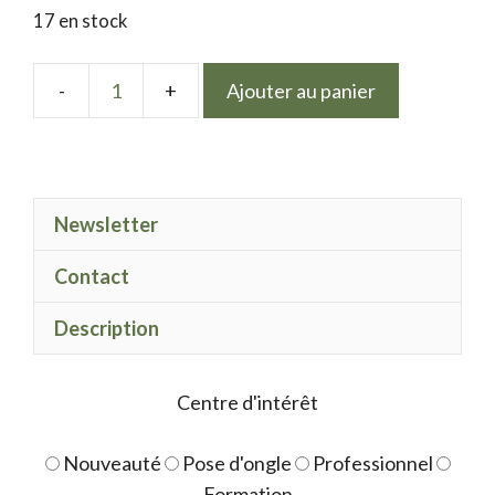
17 en stock
Ajouter au panier
quantité
de
Gloss
LPN
Newsletter
Universal
Rainbow
Contact
cat
eye
Description
Centre d'intérêt
Nouveauté
Pose d'ongle
Professionnel
Formation