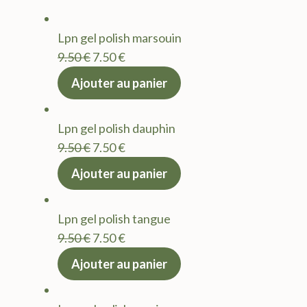
Lpn gel polish marsouin
Le
Le
9.50
€
7.50
€
prix
prix
Ajouter au panier
initial
actuel
était :
est :
Lpn gel polish dauphin
9.50 €.
7.50 €.
Le
Le
9.50
€
7.50
€
prix
prix
Ajouter au panier
initial
actuel
était :
est :
Lpn gel polish tangue
9.50 €.
7.50 €.
Le
Le
9.50
€
7.50
€
prix
prix
Ajouter au panier
initial
actuel
était :
est :