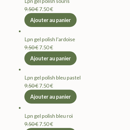
Lpn gel polish souris
9.50 €.
7.50 €.
Le
Le
9.50
€
7.50
€
prix
prix
Ajouter au panier
initial
actuel
était :
est :
Lpn gel polish l’ardoise
9.50 €.
7.50 €.
Le
Le
9.50
€
7.50
€
prix
prix
Ajouter au panier
initial
actuel
était :
est :
Lpn gel polish bleu pastel
9.50 €.
7.50 €.
Le
Le
9.50
€
7.50
€
prix
prix
Ajouter au panier
initial
actuel
était :
est :
Lpn gel polish bleu roi
9.50 €.
7.50 €.
Le
Le
9.50
€
7.50
€