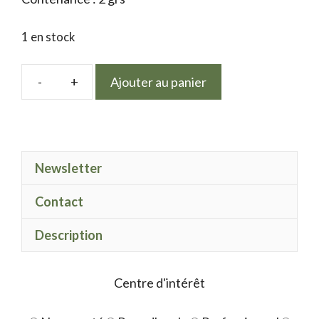
1 en stock
Ajouter au panier
quantité
de
HoloFlakes
06
Newsletter
Contact
Description
Centre d'intérêt