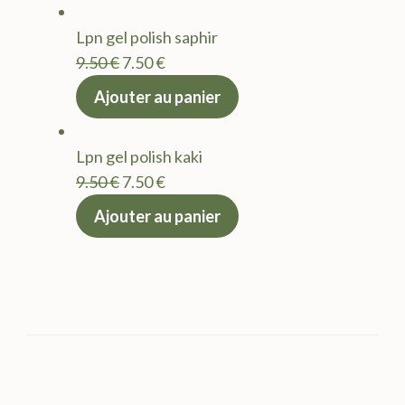
était :
est :
Lpn gel polish saphir
9.50 €.
7.50 €.
Le
Le
9.50
€
7.50
€
prix
prix
Ajouter au panier
initial
actuel
était :
est :
Lpn gel polish kaki
9.50 €.
7.50 €.
Le
Le
9.50
€
7.50
€
prix
prix
Ajouter au panier
initial
actuel
était :
est :
9.50 €.
7.50 €.