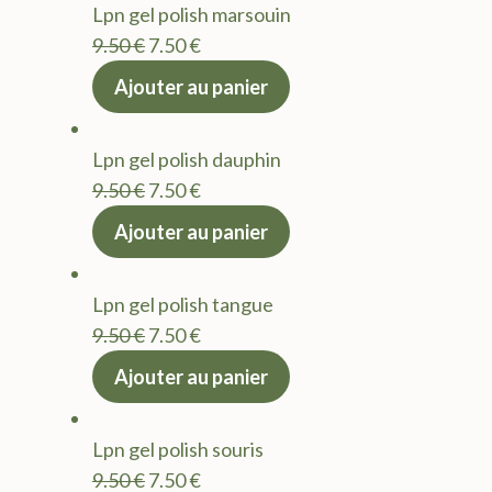
Lpn gel polish marsouin
Le
Le
9.50
€
7.50
€
prix
prix
Ajouter au panier
initial
actuel
était :
est :
Lpn gel polish dauphin
9.50 €.
7.50 €.
Le
Le
9.50
€
7.50
€
prix
prix
Ajouter au panier
initial
actuel
était :
est :
Lpn gel polish tangue
9.50 €.
7.50 €.
Le
Le
9.50
€
7.50
€
prix
prix
Ajouter au panier
initial
actuel
était :
est :
Lpn gel polish souris
9.50 €.
7.50 €.
Le
Le
9.50
€
7.50
€