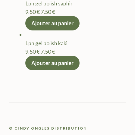
Lpn gel polish saphir
9.50 €.
7.50 €.
Le
Le
9.50
€
7.50
€
prix
prix
Ajouter au panier
initial
actuel
était :
est :
Lpn gel polish kaki
9.50 €.
7.50 €.
Le
Le
9.50
€
7.50
€
prix
prix
Ajouter au panier
initial
actuel
était :
est :
9.50 €.
7.50 €.
© CINDY ONGLES DISTRIBUTION