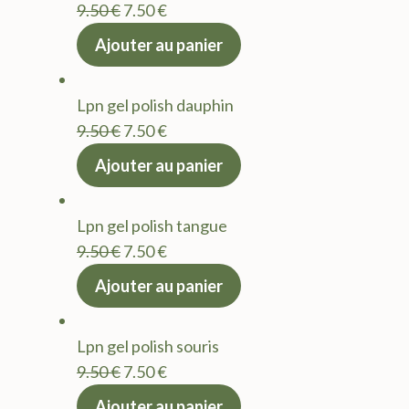
Le
Le
9.50
€
7.50
€
prix
prix
Ajouter au panier
initial
actuel
était :
est :
Lpn gel polish dauphin
9.50 €.
7.50 €.
Le
Le
9.50
€
7.50
€
prix
prix
Ajouter au panier
initial
actuel
était :
est :
Lpn gel polish tangue
9.50 €.
7.50 €.
Le
Le
9.50
€
7.50
€
prix
prix
Ajouter au panier
initial
actuel
était :
est :
Lpn gel polish souris
9.50 €.
7.50 €.
Le
Le
9.50
€
7.50
€
prix
prix
Ajouter au panier