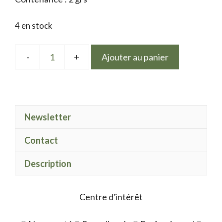
4 en stock
Ajouter au panier
quantité
de
Holoflakes
8
Newsletter
Contact
Description
Centre d'intérêt