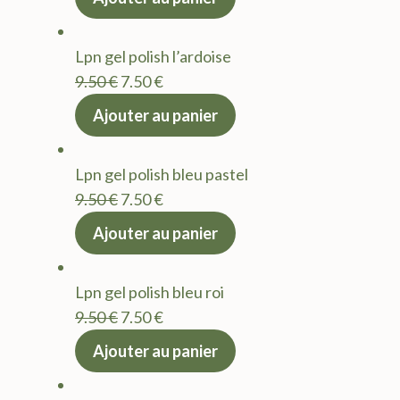
initial
actuel
était :
est :
Lpn gel polish l’ardoise
9.50 €.
7.50 €.
Le
Le
9.50
€
7.50
€
prix
prix
Ajouter au panier
initial
actuel
était :
est :
Lpn gel polish bleu pastel
9.50 €.
7.50 €.
Le
Le
9.50
€
7.50
€
prix
prix
Ajouter au panier
initial
actuel
était :
est :
Lpn gel polish bleu roi
9.50 €.
7.50 €.
Le
Le
9.50
€
7.50
€
prix
prix
Ajouter au panier
initial
actuel
était :
est :