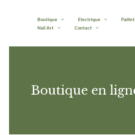
Aller
Boutique
Electrique
Paille
au
Nail Art
Contact
contenu
Boutique en lign