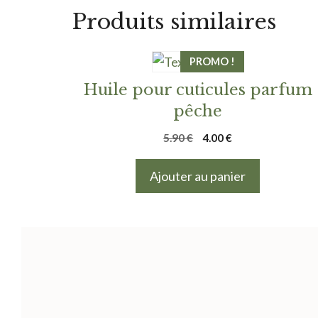
Produits similaires
PROMO !
Huile pour cuticules parfum
pêche
Le
Le
5.90
€
4.00
€
prix
prix
initial
actuel
Ajouter au panier
était :
est :
5.90 €.
4.00 €.