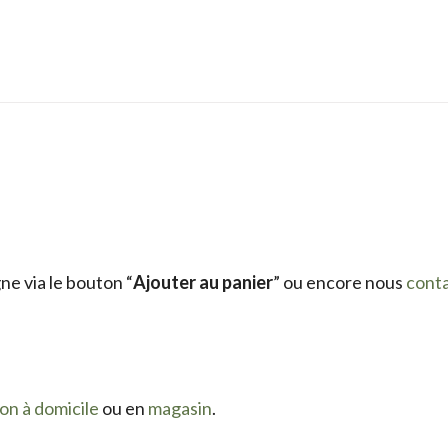
e via le bouton “
Ajouter au panier
” ou encore nous
cont
son à domicile
ou en
magasin
.