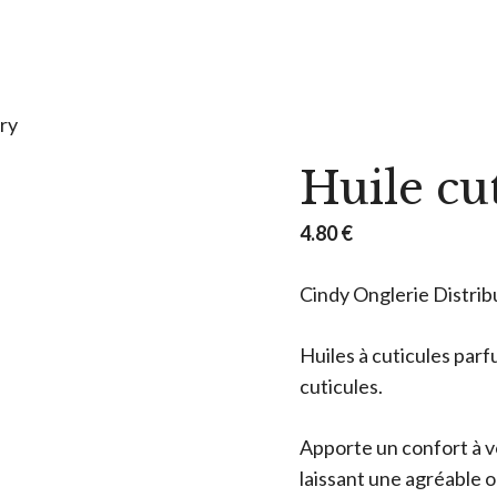
rry
Huile cu
4.80
€
Cindy Onglerie Distrib
Huiles à cuticules parf
cuticules.
Apporte un confort à vo
laissant une agréable o