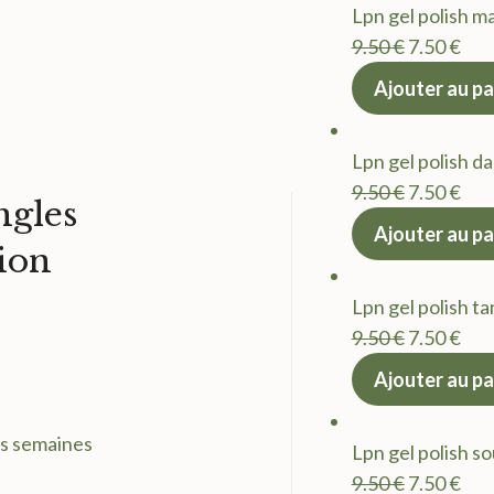
Lpn gel polish m
Le
Le
9.50
€
7.50
€
prix
prix
Ajouter au pa
initial
act
était :
est 
Lpn gel polish d
9.50 €.
7.50
Le
Le
9.50
€
7.50
€
gles
prix
prix
Ajouter au pa
ion
initial
act
était :
est 
Lpn gel polish t
9.50 €.
7.50
Le
Le
9.50
€
7.50
€
prix
prix
Ajouter au pa
initial
act
était :
est 
es semaines
Lpn gel polish so
9.50 €.
7.50
Le
Le
9.50
€
7.50
€