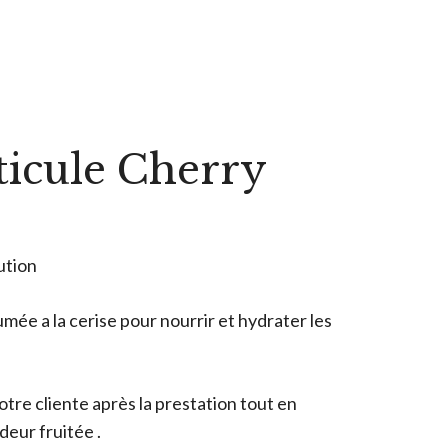
ticule Cherry
ution
umée a la cerise pour nourrir et hydrater les
tre cliente après la prestation tout en
deur fruitée .