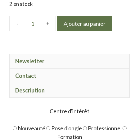
2 en stock
Ajouter au panier
quantité
de
LPN
d13
Newsletter
gel
Polish
Contact
08
Description
Centre d'intérêt
Nouveauté
Pose d'ongle
Professionnel
Formation