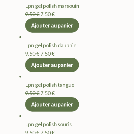
Lpn gel polish marsouin
Le
Le
9.50
€
7.50
€
prix
prix
Ajouter au panier
initial
actuel
était :
est :
Lpn gel polish dauphin
9.50 €.
7.50 €.
Le
Le
9.50
€
7.50
€
prix
prix
Ajouter au panier
initial
actuel
était :
est :
Lpn gel polish tangue
9.50 €.
7.50 €.
Le
Le
9.50
€
7.50
€
prix
prix
Ajouter au panier
initial
actuel
était :
est :
Lpn gel polish souris
9.50 €.
7.50 €.
Le
Le
9.50
€
7.50
€