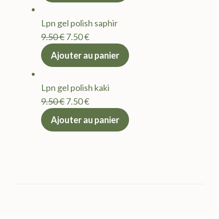
était :
est :
Lpn gel polish saphir
9.50 €.
7.50 €.
Le
Le
9.50
€
7.50
€
prix
prix
Ajouter au panier
initial
actuel
était :
est :
Lpn gel polish kaki
9.50 €.
7.50 €.
Le
Le
9.50
€
7.50
€
prix
prix
Ajouter au panier
initial
actuel
était :
est :
9.50 €.
7.50 €.