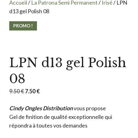
Accueil
/
La Patrona Semi Permanent
/
Irisé
/ LPN
d13 gel Polish 08
PROMO !
LPN d13 gel Polish
08
Le
Le
9.50
€
7.50
€
prix
prix
Cindy Ongles Distribution
initial
actuel
vous propose
Gel de finition de qualité exceptionnelle qui
était :
est :
répondra à toutes vos demandes
9.50 €.
7.50 €.