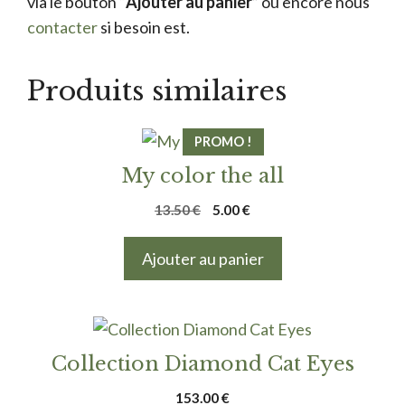
via le bouton “
Ajouter au panier
” ou encore nous
contacter
si besoin est.
Produits similaires
PROMO !
My color the all
Le
Le
13.50
€
5.00
€
prix
prix
initial
actuel
Ajouter au panier
était :
est :
13.50 €.
5.00 €.
Collection Diamond Cat Eyes
153.00
€