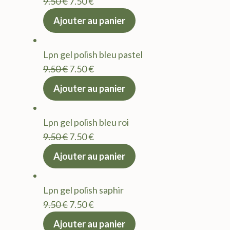
Le
Le
9.50
€
7.50
€
prix
prix
Ajouter au panier
initial
actuel
était :
est :
Lpn gel polish bleu pastel
9.50 €.
7.50 €.
Le
Le
9.50
€
7.50
€
prix
prix
Ajouter au panier
initial
actuel
était :
est :
Lpn gel polish bleu roi
9.50 €.
7.50 €.
Le
Le
9.50
€
7.50
€
prix
prix
Ajouter au panier
initial
actuel
était :
est :
Lpn gel polish saphir
9.50 €.
7.50 €.
Le
Le
9.50
€
7.50
€
prix
prix
Ajouter au panier