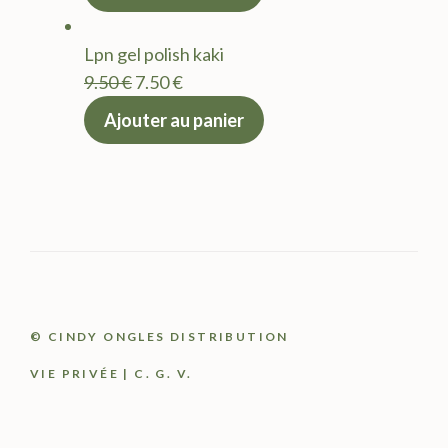
initial
actuel
était :
est :
Lpn gel polish kaki
9.50 €.
7.50 €.
Le
Le
9.50
€
7.50
€
prix
prix
Ajouter au panier
initial
actuel
était :
est :
9.50 €.
7.50 €.
© CINDY ONGLES DISTRIBUTION
VIE PRIVÉE
|
C. G. V.