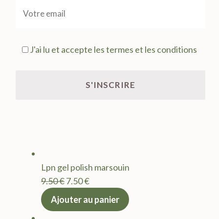
J'ai lu et accepte les termes et les conditions
Lpn gel polish marsouin
Le
Le
9.50
€
7.50
€
prix
prix
Ajouter au panier
initial
actuel