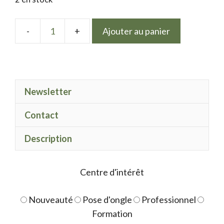
Ajouter au panier
quantité
de
LPN
gel
Newsletter
Polish
04
Contact
Description
Centre d'intérêt
Nouveauté
Pose d'ongle
Professionnel
Formation