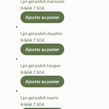
Lpn gel polish marsouin
Le
Le
9.50
€
7.50
€
prix
prix
Ajouter au panier
initial
actuel
était :
est :
Lpn gel polish dauphin
9.50 €.
7.50 €.
Le
Le
9.50
€
7.50
€
prix
prix
Ajouter au panier
initial
actuel
était :
est :
Lpn gel polish tangue
9.50 €.
7.50 €.
Le
Le
9.50
€
7.50
€
prix
prix
Ajouter au panier
initial
actuel
était :
est :
Lpn gel polish souris
9.50 €.
7.50 €.
Le
Le
9.50
€
7.50
€