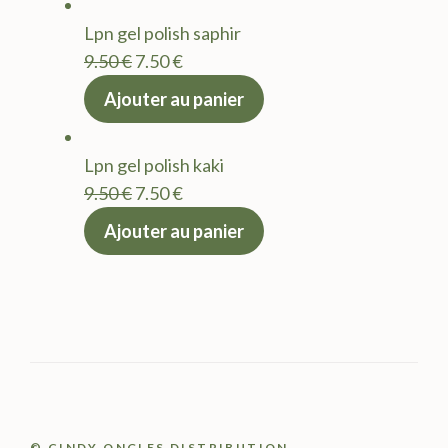
était :
est :
Lpn gel polish saphir
9.50 €.
7.50 €.
Le
Le
9.50
€
7.50
€
prix
prix
Ajouter au panier
initial
actuel
était :
est :
Lpn gel polish kaki
9.50 €.
7.50 €.
Le
Le
9.50
€
7.50
€
prix
prix
Ajouter au panier
initial
actuel
était :
est :
9.50 €.
7.50 €.
© CINDY ONGLES DISTRIBUTION