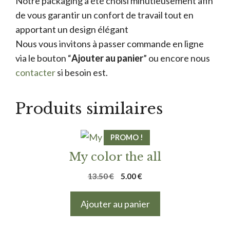
Notre packaging à été choisi minutieusement afin
de vous garantir un confort de travail tout en
apportant un design élégant
Nous vous invitons à passer commande en ligne
via le bouton “
Ajouter au panier
” ou encore nous
contacter
si besoin est.
Produits similaires
PROMO !
My color the all
Le
Le
13.50
€
5.00
€
prix
prix
initial
actuel
Ajouter au panier
était :
est :
13.50 €.
5.00 €.