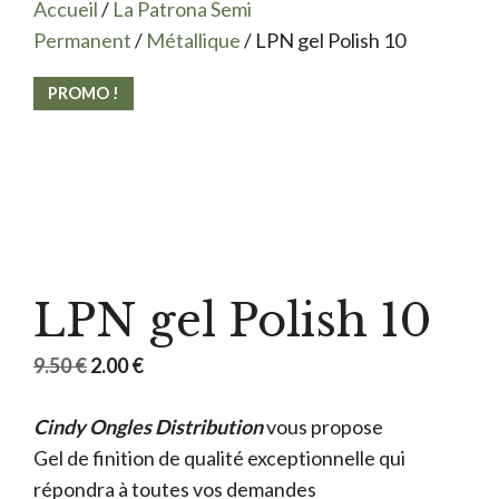
Accueil
/
La Patrona Semi
Permanent
/
Métallique
/ LPN gel Polish 10
PROMO !
LPN gel Polish 10
Le
Le
9.50
€
2.00
€
prix
prix
Cindy Ongles Distribution
initial
actuel
vous propose
Gel de finition de qualité exceptionnelle qui
était :
est :
répondra à toutes vos demandes
9.50 €.
2.00 €.