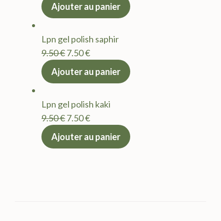
prix
prix
Ajouter au panier
initial
actuel
était :
est :
Lpn gel polish saphir
9.50 €.
7.50 €.
Le
Le
9.50
€
7.50
€
prix
prix
Ajouter au panier
initial
actuel
était :
est :
Lpn gel polish kaki
9.50 €.
7.50 €.
Le
Le
9.50
€
7.50
€
prix
prix
Ajouter au panier
initial
actuel
était :
est :
9.50 €.
7.50 €.