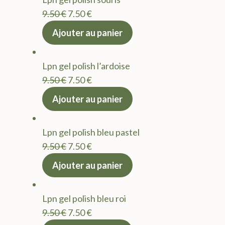
9.50 €.
7.50 €.
Le
Le
9.50
€
7.50
€
prix
prix
Ajouter au panier
initial
actuel
était :
est :
Lpn gel polish l’ardoise
9.50 €.
7.50 €.
Le
Le
9.50
€
7.50
€
prix
prix
Ajouter au panier
initial
actuel
était :
est :
Lpn gel polish bleu pastel
9.50 €.
7.50 €.
Le
Le
9.50
€
7.50
€
prix
prix
Ajouter au panier
initial
actuel
était :
est :
Lpn gel polish bleu roi
9.50 €.
7.50 €.
Le
Le
9.50
€
7.50
€