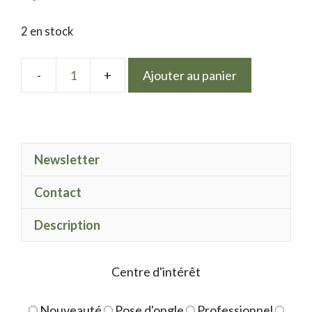
2 en stock
Ajouter au panier
quantité
de
LPN
gel
Newsletter
Polish
10
Contact
Description
Centre d'intérêt
Nouveauté
Pose d'ongle
Professionnel