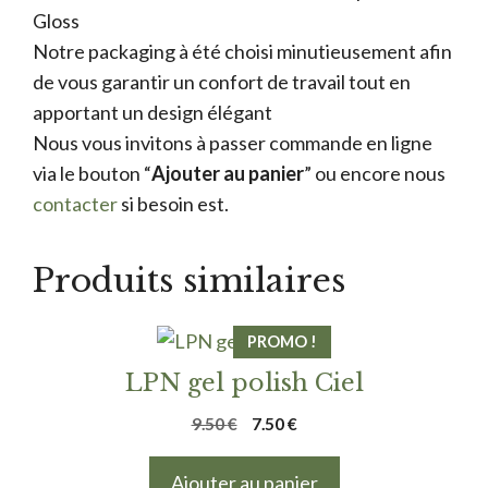
Gloss
Notre packaging à été choisi minutieusement afin
de vous garantir un confort de travail tout en
apportant un design élégant
Nous vous invitons à passer commande en ligne
via le bouton “
Ajouter au panier
” ou encore nous
contacter
si besoin est.
Produits similaires
PROMO !
LPN gel polish Ciel
Le
Le
9.50
€
7.50
€
prix
prix
initial
actuel
Ajouter au panier