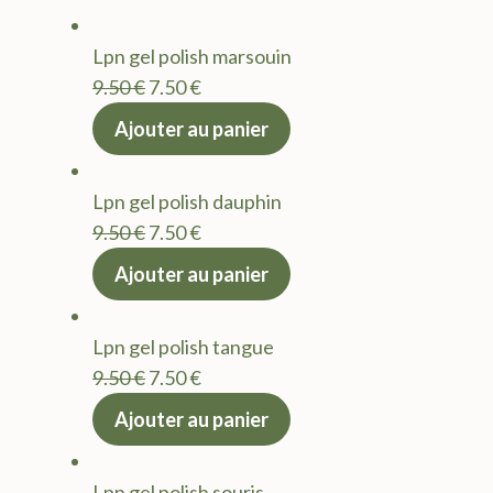
Lpn gel polish marsouin
Le
Le
9.50
€
7.50
€
prix
prix
Ajouter au panier
initial
actuel
était :
est :
Lpn gel polish dauphin
9.50 €.
7.50 €.
Le
Le
9.50
€
7.50
€
prix
prix
Ajouter au panier
initial
actuel
était :
est :
Lpn gel polish tangue
9.50 €.
7.50 €.
Le
Le
9.50
€
7.50
€
prix
prix
Ajouter au panier
initial
actuel
était :
est :
Lpn gel polish souris