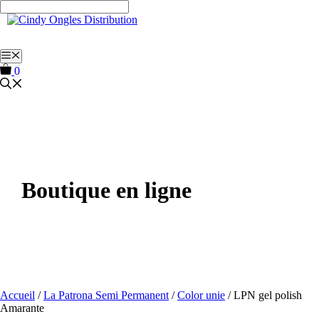
Aller
au
contenu
Menu
0
Boutique en ligne
Accueil
/
La Patrona Semi Permanent
/
Color unie
/ LPN gel polish
Amarante