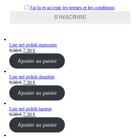
J'ai lu et accepte les termes et les conditions
Lpn gel polish marsouin
Le
Le
9.50
€
7.50
€
prix
prix
Ajouter au panier
initial
actuel
était :
est :
9.50 €.
7.50 €.
Lpn gel polish dauphin
Le
Le
9.50
€
7.50
€
prix
prix
Ajouter au panier
initial
actuel
était :
est :
9.50 €.
7.50 €.
Lpn gel polish tangue
Le
Le
9.50
€
7.50
€
prix
prix
Ajouter au panier
initial
actuel
était :
est :
9.50 €.
7.50 €.