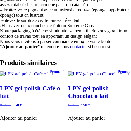
assez catalisé si ça n’accroche pas trop catalisé )
– Frottez votre pigment avec un ustensile mousse (éponge, applicateur
éponge) tout en lustrant
-enlevez le surplus avec le pinceau éventail
-Finir avec deux couches de finition Supreme Gloss
Notre packaging à été choisi minutieusement afin de vous garantir un
confort de travail tout en apportant un design élégant
Nous vous invitons à passer commande en ligne via le bouton
“
Ajouter au panier
” ou encore nous
contacter
si besoin est.
Produits similaires
Promo !
Promo 
LPN gel polish Café o
LPN gel polish
lait
Chocolat o lait
Le
Le
Le
Le
9.50
€
7.50
€
9.50
€
7.50
€
prix
prix
prix
prix
initial
actuel
initial
actuel
Ajouter au panier
Ajouter au panier
était :
est :
était :
est :
9.50 €.
7.50 €.
9.50 €.
7.50 €.