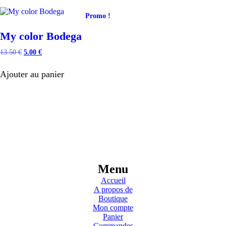
Promo !
My color Bodega
Le
Le
13.50
€
5.00
€
prix
prix
initial
actuel
Ajouter au panier
était :
est :
13.50 €.
5.00 €.
Menu
Accueil
A propos de
Boutique
Mon compte
Panier
Commandes