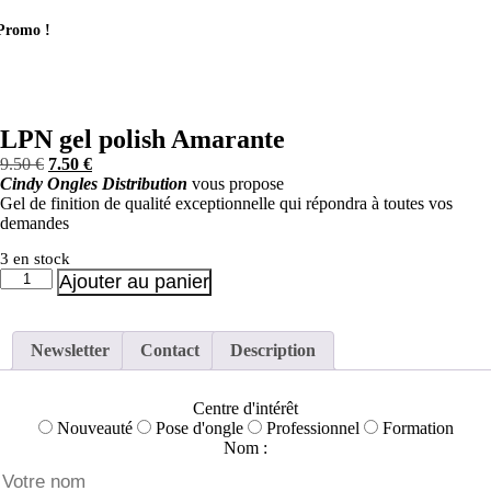
Promo !
LPN gel polish Amarante
Le
Le
9.50
€
7.50
€
prix
prix
Cindy Ongles Distribution
vous propose
initial
actuel
Gel de finition de qualité exceptionnelle qui répondra à toutes vos
était :
est :
demandes
9.50 €.
7.50 €.
3 en stock
quantité
Ajouter au panier
de
LPN
gel
Newsletter
Contact
Description
polish
Amarante
Centre d'intérêt
Nouveauté
Pose d'ongle
Professionnel
Formation
Nom :