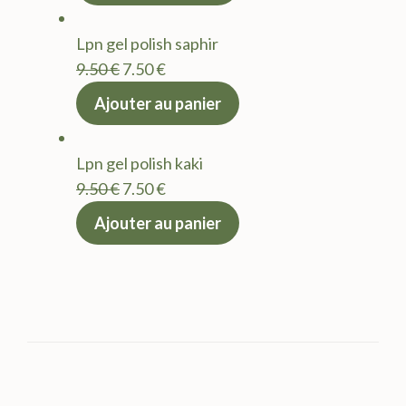
était :
est :
Lpn gel polish saphir
9.50 €.
7.50 €.
Le
Le
9.50
€
7.50
€
prix
prix
Ajouter au panier
initial
actuel
était :
est :
Lpn gel polish kaki
9.50 €.
7.50 €.
Le
Le
9.50
€
7.50
€
prix
prix
Ajouter au panier
initial
actuel
était :
est :
9.50 €.
7.50 €.