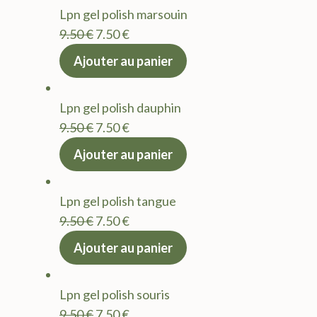
Lpn gel polish marsouin
Le
Le
9.50
€
7.50
€
prix
prix
Ajouter au panier
initial
actuel
était :
est :
Lpn gel polish dauphin
9.50 €.
7.50 €.
Le
Le
9.50
€
7.50
€
prix
prix
Ajouter au panier
initial
actuel
était :
est :
Lpn gel polish tangue
9.50 €.
7.50 €.
Le
Le
9.50
€
7.50
€
prix
prix
Ajouter au panier
initial
actuel
était :
est :
Lpn gel polish souris
9.50 €.
7.50 €.
Le
Le
9.50
€
7.50
€