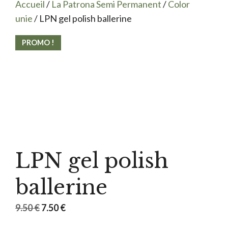
Accueil
/
La Patrona Semi Permanent
/
Color
unie
/ LPN gel polish ballerine
PROMO !
LPN gel polish
ballerine
Le
Le
9.50
€
7.50
€
prix
prix