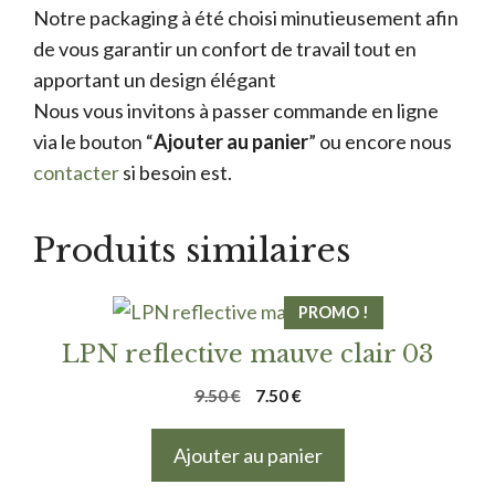
Notre packaging à été choisi minutieusement afin
de vous garantir un confort de travail tout en
apportant un design élégant
Nous vous invitons à passer commande en ligne
via le bouton “
Ajouter au panier
” ou encore nous
contacter
si besoin est.
Produits similaires
PROMO !
LPN reflective mauve clair 03
Le
Le
9.50
€
7.50
€
prix
prix
initial
actuel
Ajouter au panier
était :
est :