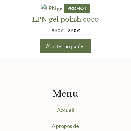
PROMO !
LPN gel polish coco
Le
Le
9.50
€
7.50
€
prix
prix
initial
actuel
Ajouter au panier
était :
est :
9.50 €.
7.50 €.
Menu
Accueil
A propos de