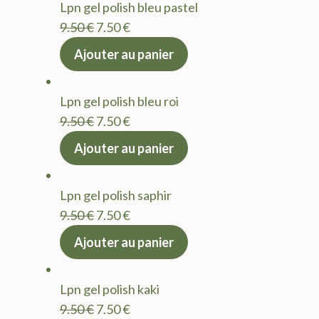
Lpn gel polish bleu pastel
9.50 €.
7.50 €.
Le
Le
9.50
€
7.50
€
prix
prix
Ajouter au panier
initial
actuel
était :
est :
Lpn gel polish bleu roi
9.50 €.
7.50 €.
Le
Le
9.50
€
7.50
€
prix
prix
Ajouter au panier
initial
actuel
était :
est :
Lpn gel polish saphir
9.50 €.
7.50 €.
Le
Le
9.50
€
7.50
€
prix
prix
Ajouter au panier
initial
actuel
était :
est :
Lpn gel polish kaki
9.50 €.
7.50 €.
Le
Le
9.50
€
7.50
€