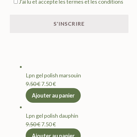
J'ai lu et accepte les termes et les conditions
Lpn gel polish marsouin
Le
Le
9.50
€
7.50
€
prix
prix
Ajouter au panier
initial
actuel
était :
est :
Lpn gel polish dauphin
9.50 €.
7.50 €.
Le
Le
9.50
€
7.50
€
prix
prix
Ajouter au panier