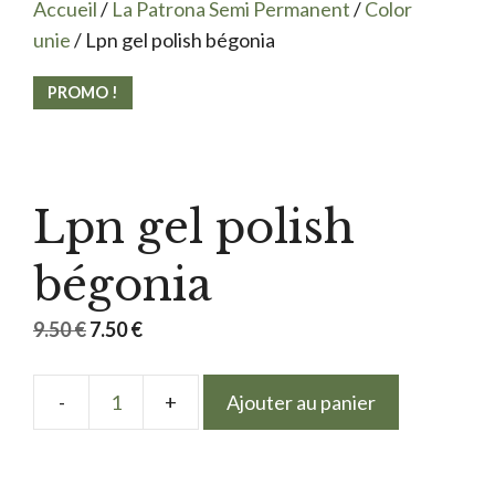
Accueil
/
La Patrona Semi Permanent
/
Color
unie
/ Lpn gel polish bégonia
PROMO !
Lpn gel polish
bégonia
Le
Le
9.50
€
7.50
€
prix
prix
initial
actuel
Ajouter au panier
quantité
était :
est :
de
9.50 €.
7.50 €.
Lpn