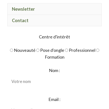
gel
Newsletter
polish
bégonia
Contact
Centre d'intérêt
Nouveauté
Pose d'ongle
Professionnel
Formation
Nom :
Email :