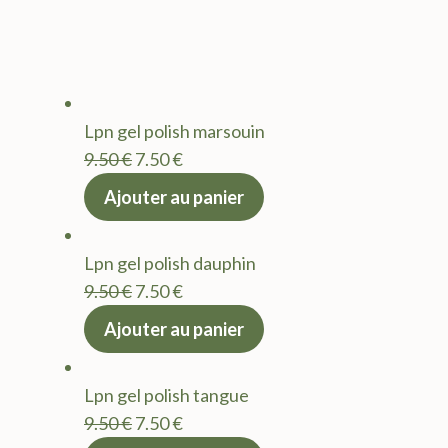
Lpn gel polish marsouin
Le
Le
9.50
€
7.50
€
prix
prix
Ajouter au panier
initial
actuel
était :
est :
Lpn gel polish dauphin
9.50 €.
7.50 €.
Le
Le
9.50
€
7.50
€
prix
prix
Ajouter au panier
initial
actuel
était :
est :
Lpn gel polish tangue
9.50 €.
7.50 €.
Le
Le
9.50
€
7.50
€