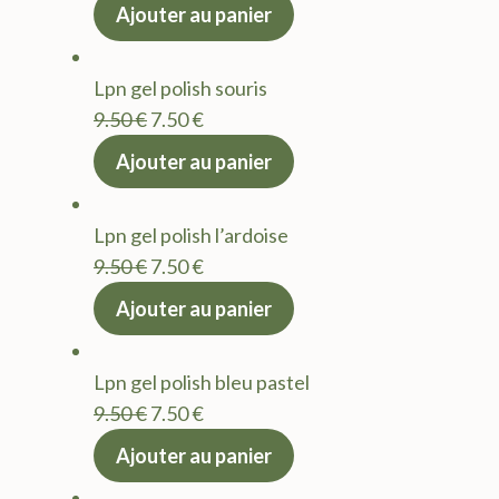
prix
prix
Ajouter au panier
initial
actuel
était :
est :
Lpn gel polish souris
9.50 €.
7.50 €.
Le
Le
9.50
€
7.50
€
prix
prix
Ajouter au panier
initial
actuel
était :
est :
Lpn gel polish l’ardoise
9.50 €.
7.50 €.
Le
Le
9.50
€
7.50
€
prix
prix
Ajouter au panier
initial
actuel
était :
est :
Lpn gel polish bleu pastel
9.50 €.
7.50 €.
Le
Le
9.50
€
7.50
€
prix
prix
Ajouter au panier
initial
actuel