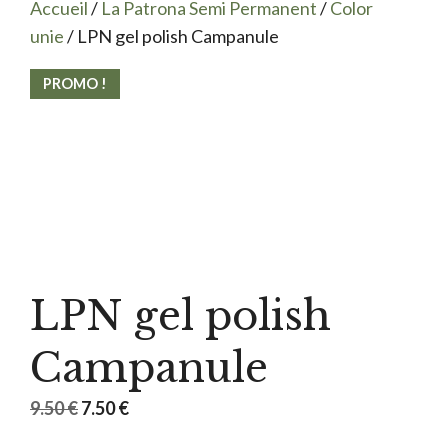
Accueil
/
La Patrona Semi Permanent
/
Color
unie
/ LPN gel polish Campanule
PROMO !
LPN gel polish
Campanule
Le
Le
9.50
€
7.50
€
prix
prix