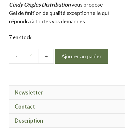
Cindy Ongles Distribution
initial
actuel
vous propose
Gel de finition de qualité exceptionnelle qui
était :
est :
répondra à toutes vos demandes
9.50 €.
7.50 €.
7 en stock
Ajouter au panier
quantité
de
LPN
gel
Newsletter
polish
Campanule
Contact
Description