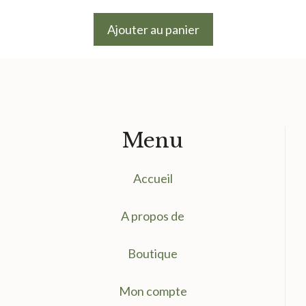
prix
prix
initial
actuel
Ajouter au panier
était :
est :
9.50 €.
7.50 €.
Menu
Accueil
A propos de
Boutique
Mon compte