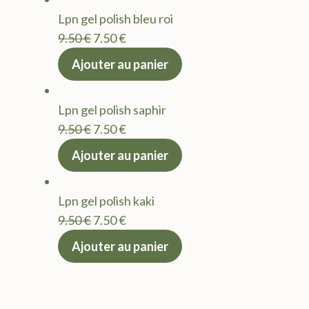
était :
est :
Lpn gel polish bleu roi
9.50 €.
7.50 €.
Le
Le
9.50
€
7.50
€
prix
prix
Ajouter au panier
initial
actuel
était :
est :
Lpn gel polish saphir
9.50 €.
7.50 €.
Le
Le
9.50
€
7.50
€
prix
prix
Ajouter au panier
initial
actuel
était :
est :
Lpn gel polish kaki
9.50 €.
7.50 €.
Le
Le
9.50
€
7.50
€
prix
prix
Ajouter au panier
initial
actuel
était :
est :
9.50 €.
7.50 €.