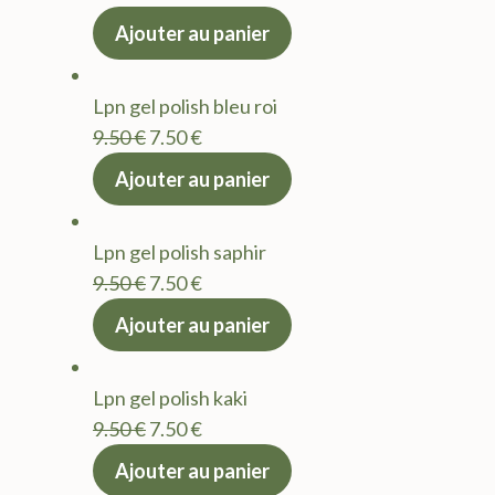
prix
prix
Ajouter au panier
initial
actuel
était :
est :
Lpn gel polish bleu roi
9.50 €.
7.50 €.
Le
Le
9.50
€
7.50
€
prix
prix
Ajouter au panier
initial
actuel
était :
est :
Lpn gel polish saphir
9.50 €.
7.50 €.
Le
Le
9.50
€
7.50
€
prix
prix
Ajouter au panier
initial
actuel
était :
est :
Lpn gel polish kaki
9.50 €.
7.50 €.
Le
Le
9.50
€
7.50
€
prix
prix
Ajouter au panier
initial
actuel