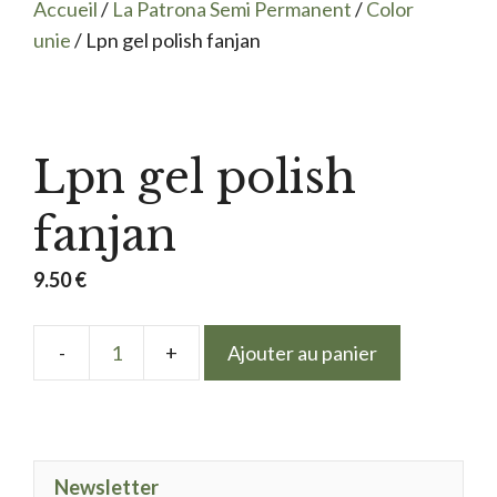
Accueil
/
La Patrona Semi Permanent
/
Color
unie
/ Lpn gel polish fanjan
Lpn gel polish
fanjan
9.50
€
Ajouter au panier
quantité
de
Lpn
gel
Newsletter
polish