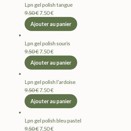
Lpn gel polish tangue
9.50 €.
7.50 €.
Le
Le
9.50
€
7.50
€
prix
prix
Ajouter au panier
initial
actuel
était :
est :
Lpn gel polish souris
9.50 €.
7.50 €.
Le
Le
9.50
€
7.50
€
prix
prix
Ajouter au panier
initial
actuel
était :
est :
Lpn gel polish l’ardoise
9.50 €.
7.50 €.
Le
Le
9.50
€
7.50
€
prix
prix
Ajouter au panier
initial
actuel
était :
est :
Lpn gel polish bleu pastel
9.50 €.
7.50 €.
Le
Le
9.50
€
7.50
€