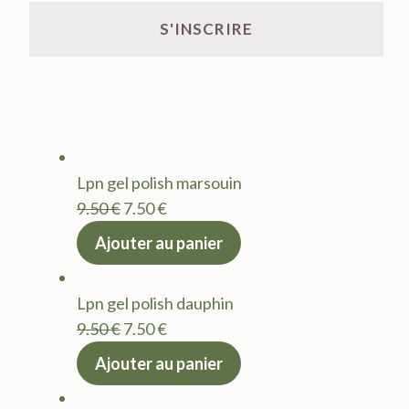
Lpn gel polish marsouin
Le
Le
9.50
€
7.50
€
prix
prix
Ajouter au panier
initial
actuel
était :
est :
Lpn gel polish dauphin
9.50 €.
7.50 €.
Le
Le
9.50
€
7.50
€
prix
prix
Ajouter au panier
initial
actuel
était :
est :