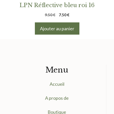
LPN Réflective bleu roi 16
Le
Le
9.50
€
7.50
€
prix
prix
initial
actuel
Ajouter au panier
était :
est :
9.50 €.
7.50 €.
Menu
Accueil
A propos de
Boutique