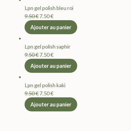
était :
est :
Lpn gel polish bleu roi
9.50 €.
7.50 €.
Le
Le
9.50
€
7.50
€
prix
prix
Ajouter au panier
initial
actuel
était :
est :
Lpn gel polish saphir
9.50 €.
7.50 €.
Le
Le
9.50
€
7.50
€
prix
prix
Ajouter au panier
initial
actuel
était :
est :
Lpn gel polish kaki
9.50 €.
7.50 €.
Le
Le
9.50
€
7.50
€
prix
prix
Ajouter au panier
initial
actuel
était :
est :
9.50 €.
7.50 €.