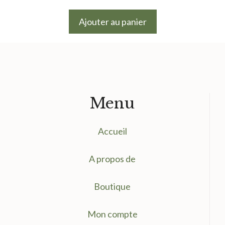
prix
prix
initial
actuel
Ajouter au panier
était :
est :
13.50 €.
5.00 €.
Menu
Accueil
A propos de
Boutique
Mon compte