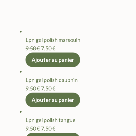
Lpn gel polish marsouin
Le
Le
9.50
€
7.50
€
prix
prix
Ajouter au panier
initial
actuel
était :
est :
Lpn gel polish dauphin
9.50 €.
7.50 €.
Le
Le
9.50
€
7.50
€
prix
prix
Ajouter au panier
initial
actuel
était :
est :
Lpn gel polish tangue
9.50 €.
7.50 €.
Le
Le
9.50
€
7.50
€