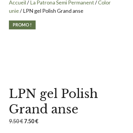
Accueil
/
La Patrona Semi Permanent
/
Color
unie
/ LPN gel Polish Grand anse
PROMO !
LPN gel Polish
Grand anse
Le
Le
9.50
€
7.50
€
prix
prix