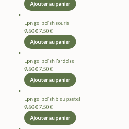
prix
prix
Ajouter au panier
initial
actuel
était :
est :
Lpn gel polish souris
9.50 €.
7.50 €.
Le
Le
9.50
€
7.50
€
prix
prix
Ajouter au panier
initial
actuel
était :
est :
Lpn gel polish l’ardoise
9.50 €.
7.50 €.
Le
Le
9.50
€
7.50
€
prix
prix
Ajouter au panier
initial
actuel
était :
est :
Lpn gel polish bleu pastel
9.50 €.
7.50 €.
Le
Le
9.50
€
7.50
€
prix
prix
Ajouter au panier
initial
actuel