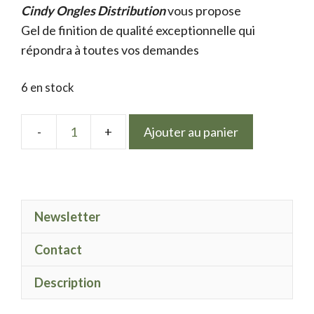
Cindy Ongles Distribution
initial
actuel
vous propose
Gel de finition de qualité exceptionnelle qui
était :
est :
répondra à toutes vos demandes
9.50 €.
7.50 €.
6 en stock
Ajouter au panier
quantité
de
LPN
gel
Newsletter
Polish
Grand
Contact
anse
Description