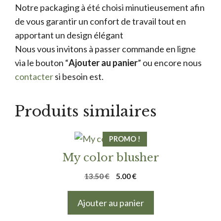
Notre packaging à été choisi minutieusement afin
de vous garantir un confort de travail tout en
apportant un design élégant
Nous vous invitons à passer commande en ligne
via le bouton “
Ajouter au panier
” ou encore nous
contacter
si besoin est.
Produits similaires
PROMO !
My color blusher
Le
Le
13.50
€
5.00
€
prix
prix
initial
actuel
Ajouter au panier
était :
est :