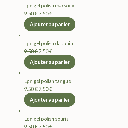
Lpn gel polish marsouin
Le
Le
9.50
€
7.50
€
prix
prix
Ajouter au panier
initial
actuel
était :
est :
Lpn gel polish dauphin
9.50 €.
7.50 €.
Le
Le
9.50
€
7.50
€
prix
prix
Ajouter au panier
initial
actuel
était :
est :
Lpn gel polish tangue
9.50 €.
7.50 €.
Le
Le
9.50
€
7.50
€
prix
prix
Ajouter au panier
initial
actuel
était :
est :
Lpn gel polish souris
9.50 €.
7.50 €.
Le
Le
9.50
€
7.50
€