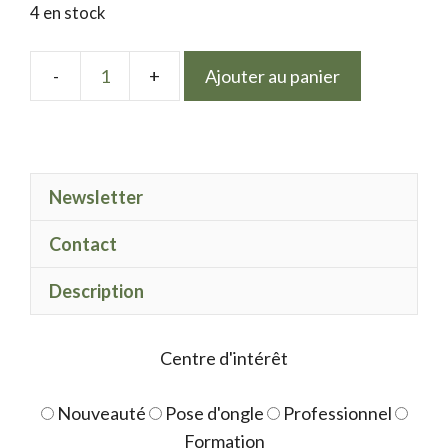
4 en stock
Ajouter au panier
quantité
de
LPN
gel
Newsletter
polish
Hibiscus
Contact
Description
Centre d'intérêt
Nouveauté
Pose d'ongle
Professionnel
Formation