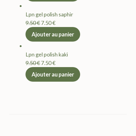
était :
est :
Lpn gel polish saphir
9.50 €.
7.50 €.
Le
Le
9.50
€
7.50
€
prix
prix
Ajouter au panier
initial
actuel
était :
est :
Lpn gel polish kaki
9.50 €.
7.50 €.
Le
Le
9.50
€
7.50
€
prix
prix
Ajouter au panier
initial
actuel
était :
est :
9.50 €.
7.50 €.