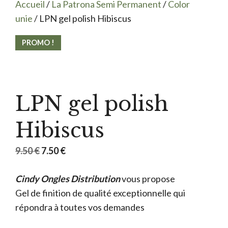
Accueil
/
La Patrona Semi Permanent
/
Color
unie
/ LPN gel polish Hibiscus
PROMO !
LPN gel polish
Hibiscus
Le
Le
9.50
€
7.50
€
prix
prix
Cindy Ongles Distribution
initial
actuel
vous propose
Gel de finition de qualité exceptionnelle qui
était :
est :
répondra à toutes vos demandes
9.50 €.
7.50 €.