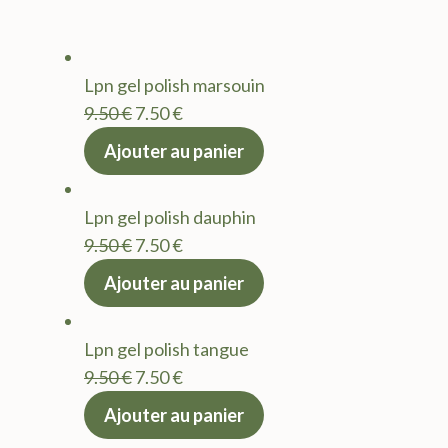
Lpn gel polish marsouin
Le
Le
9.50
€
7.50
€
prix
prix
Ajouter au panier
initial
actuel
était :
est :
Lpn gel polish dauphin
9.50 €.
7.50 €.
Le
Le
9.50
€
7.50
€
prix
prix
Ajouter au panier
initial
actuel
était :
est :
Lpn gel polish tangue
9.50 €.
7.50 €.
Le
Le
9.50
€
7.50
€
prix
prix
Ajouter au panier
initial
actuel