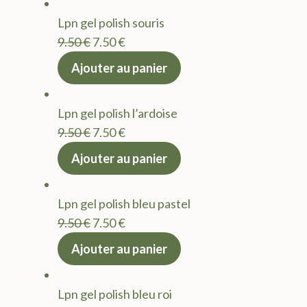
était :
est :
Lpn gel polish souris
9.50 €.
7.50 €.
Le
Le
9.50
€
7.50
€
prix
prix
Ajouter au panier
initial
actuel
était :
est :
Lpn gel polish l’ardoise
9.50 €.
7.50 €.
Le
Le
9.50
€
7.50
€
prix
prix
Ajouter au panier
initial
actuel
était :
est :
Lpn gel polish bleu pastel
9.50 €.
7.50 €.
Le
Le
9.50
€
7.50
€
prix
prix
Ajouter au panier
initial
actuel
était :
est :
Lpn gel polish bleu roi
9.50 €.
7.50 €.