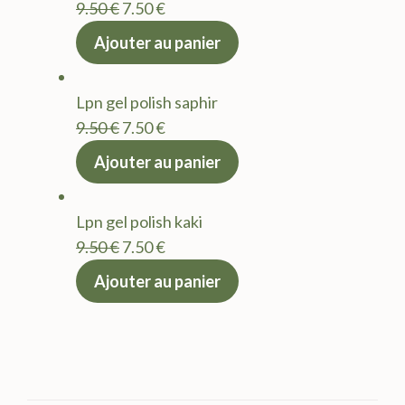
Le
Le
9.50
€
7.50
€
prix
prix
Ajouter au panier
initial
actuel
était :
est :
Lpn gel polish saphir
9.50 €.
7.50 €.
Le
Le
9.50
€
7.50
€
prix
prix
Ajouter au panier
initial
actuel
était :
est :
Lpn gel polish kaki
9.50 €.
7.50 €.
Le
Le
9.50
€
7.50
€
prix
prix
Ajouter au panier
initial
actuel
était :
est :
9.50 €.
7.50 €.