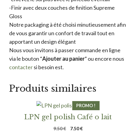
-Finir avec deux couches de finition Supreme
Gloss
Notre packaging à été choisi minutieusement afin
de vous garantir un confort de travail tout en
apportant un design élégant
Nous vous invitons à passer commande en ligne
via le bouton “
Ajouter au panier
” ou encore nous
contacter
si besoin est.
Produits similaires
PROMO !
LPN gel polish Café o lait
Le
Le
9.50
€
7.50
€
prix
prix