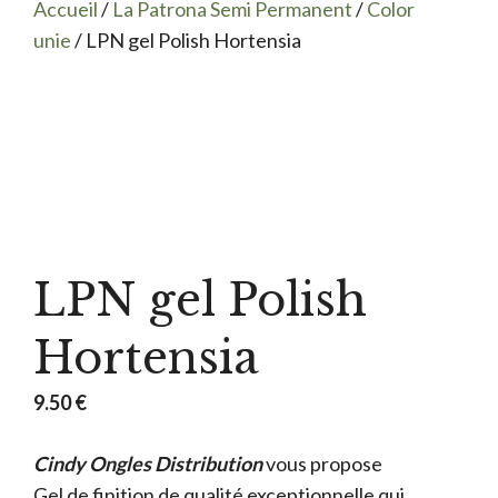
Accueil
/
La Patrona Semi Permanent
/
Color
unie
/ LPN gel Polish Hortensia
LPN gel Polish
Hortensia
9.50
€
Cindy Ongles Distribution
vous propose
Gel de finition de qualité exceptionnelle qui