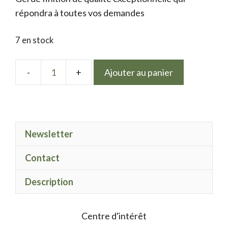
répondra à toutes vos demandes
7 en stock
Ajouter au panier
quantité
de
LPN
gel
Newsletter
Polish
Hortensia
Contact
Description
Centre d'intérêt