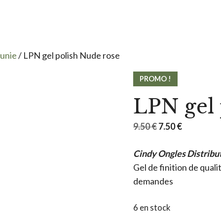
 unie
/ LPN gel polish Nude rose
PROMO !
LPN gel 
Le
Le
9.50
€
7.50
€
prix
prix
Cindy Ongles Distribu
initial
actuel
Gel de finition de qual
était :
est :
demandes
9.50 €.
7.50 €.
6 en stock