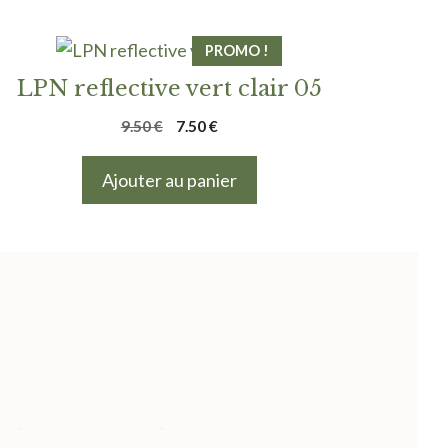
PROMO !
LPN reflective vert clair 05
Le
Le
9.50
€
7.50
€
prix
prix
initial
actuel
Ajouter au panier
était :
est :
9.50 €.
7.50 €.