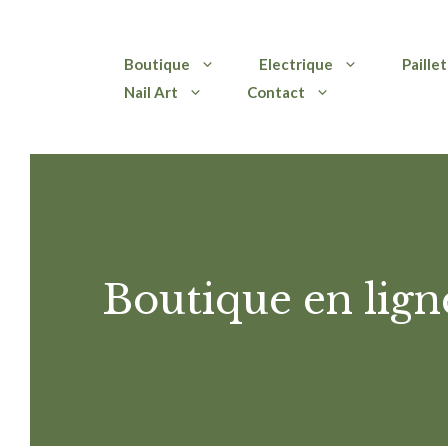
Aller
Boutique
Electrique
Paille
au
Nail Art
Contact
contenu
Boutique en lign