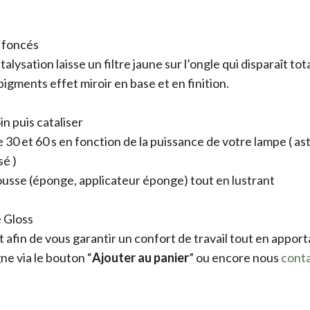
t foncés
alysation laisse un filtre jaune sur l’ongle qui disparaît 
pigments effet miroir en base et en finition.
n puis cataliser
30 et 60 s en fonction de la puissance de votre lampe ( astu
sé )
ousse (éponge, applicateur éponge) tout en lustrant
e Gloss
afin de vous garantir un confort de travail tout en appor
e via le bouton “
Ajouter au panier
” ou encore nous
cont