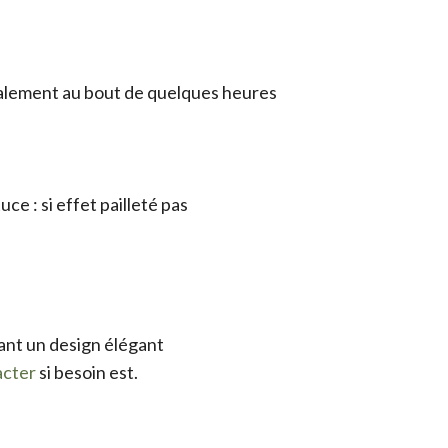
totalement au bout de quelques heures
ce : si effet pailleté pas
tant un design élégant
acter
si besoin est.