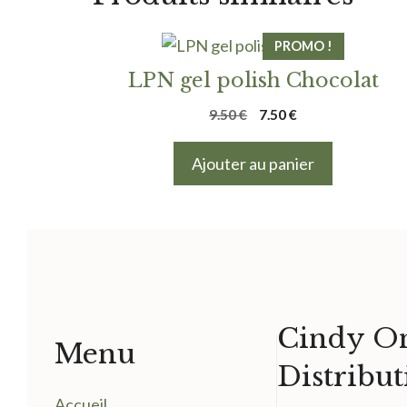
PROMO !
LPN gel polish Chocolat
Le
Le
9.50
€
7.50
€
prix
prix
initial
actuel
Ajouter au panier
était :
est :
9.50 €.
7.50 €.
Cindy On
Menu
Distribut
Accueil