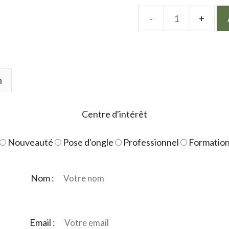
quantité
de
LPN
gel
n
polish
Nude
rose
Centre d'intérêt
Nouveauté
Pose d'ongle
Professionnel
Formatio
Nom :
Email :