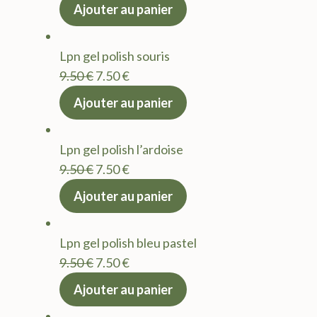
prix
prix
Ajouter au panier
initial
actuel
était :
est :
Lpn gel polish souris
9.50 €.
7.50 €.
Le
Le
9.50
€
7.50
€
prix
prix
Ajouter au panier
initial
actuel
était :
est :
Lpn gel polish l’ardoise
9.50 €.
7.50 €.
Le
Le
9.50
€
7.50
€
prix
prix
Ajouter au panier
initial
actuel
était :
est :
Lpn gel polish bleu pastel
9.50 €.
7.50 €.
Le
Le
9.50
€
7.50
€
prix
prix
Ajouter au panier
initial
actuel