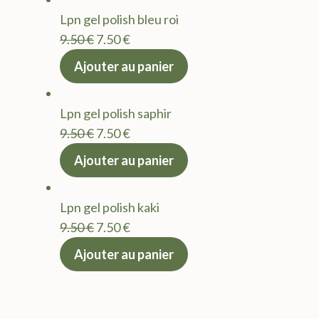
était :
est :
Lpn gel polish bleu roi
9.50 €.
7.50 €.
Le
Le
9.50
€
7.50
€
prix
prix
Ajouter au panier
initial
actuel
était :
est :
Lpn gel polish saphir
9.50 €.
7.50 €.
Le
Le
9.50
€
7.50
€
prix
prix
Ajouter au panier
initial
actuel
était :
est :
Lpn gel polish kaki
9.50 €.
7.50 €.
Le
Le
9.50
€
7.50
€
prix
prix
Ajouter au panier
initial
actuel
était :
est :
9.50 €.
7.50 €.