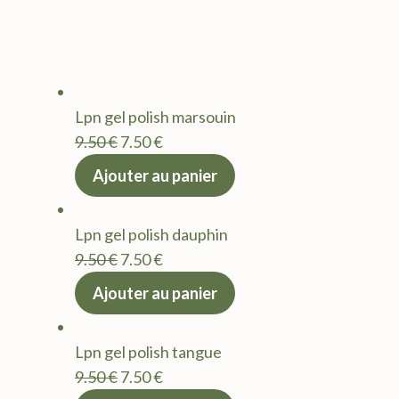
Lpn gel polish marsouin
Le
Le
9.50
€
7.50
€
prix
prix
Ajouter au panier
initial
actuel
était :
est :
Lpn gel polish dauphin
9.50 €.
7.50 €.
Le
Le
9.50
€
7.50
€
prix
prix
Ajouter au panier
initial
actuel
était :
est :
Lpn gel polish tangue
9.50 €.
7.50 €.
Le
Le
9.50
€
7.50
€