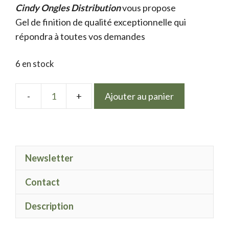
Cindy Ongles Distribution
initial
actuel
vous propose
Gel de finition de qualité exceptionnelle qui
était :
est :
répondra à toutes vos demandes
9.50 €.
7.50 €.
6 en stock
Ajouter au panier
quantité
de
LPN
gel
Newsletter
polish
Pastille
Contact
Description