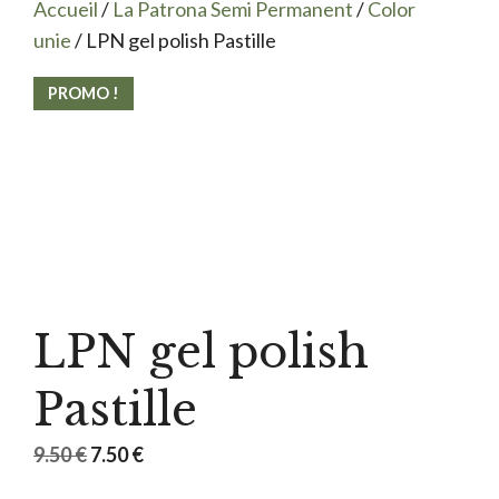
Accueil
/
La Patrona Semi Permanent
/
Color
unie
/ LPN gel polish Pastille
PROMO !
LPN gel polish
Pastille
Le
Le
9.50
€
7.50
€
prix
prix