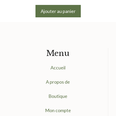
prix
prix
initial
actuel
Ajouter au panier
était :
est :
9.50 €.
7.50 €.
Menu
Accueil
A propos de
Boutique
Mon compte