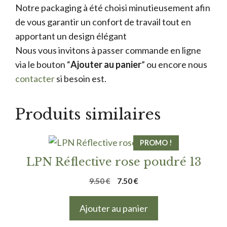
Notre packaging à été choisi minutieusement afin
de vous garantir un confort de travail tout en
apportant un design élégant
Nous vous invitons à passer commande en ligne
via le bouton “
Ajouter au panier
” ou encore nous
contacter
si besoin est.
Produits similaires
PROMO !
LPN Réflective rose poudré 13
Le
Le
9.50
€
7.50
€
prix
prix
initial
actuel
Ajouter au panier
était :
est :