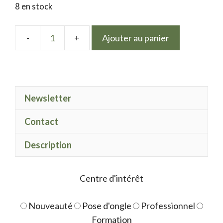
8 en stock
Ajouter au panier
quantité
de
LPN
gel
Newsletter
Polish
Patate
Contact
Description
Centre d'intérêt
Nouveauté
Pose d'ongle
Professionnel
Formation