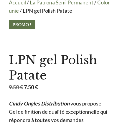
Accueil
/
La Patrona Semi Permanent
/
Color
unie
/ LPN gel Polish Patate
PROMO !
LPN gel Polish
Patate
Le
Le
9.50
€
7.50
€
prix
prix
Cindy Ongles Distribution
initial
actuel
vous propose
Gel de finition de qualité exceptionnelle qui
était :
est :
répondra à toutes vos demandes
9.50 €.
7.50 €.