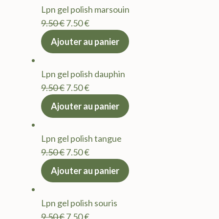
Lpn gel polish marsouin
Le
Le
9.50
€
7.50
€
prix
prix
Ajouter au panier
initial
actuel
était :
est :
Lpn gel polish dauphin
9.50 €.
7.50 €.
Le
Le
9.50
€
7.50
€
prix
prix
Ajouter au panier
initial
actuel
était :
est :
Lpn gel polish tangue
9.50 €.
7.50 €.
Le
Le
9.50
€
7.50
€
prix
prix
Ajouter au panier
initial
actuel
était :
est :
Lpn gel polish souris
9.50 €.
7.50 €.
Le
Le
9.50
€
7.50
€