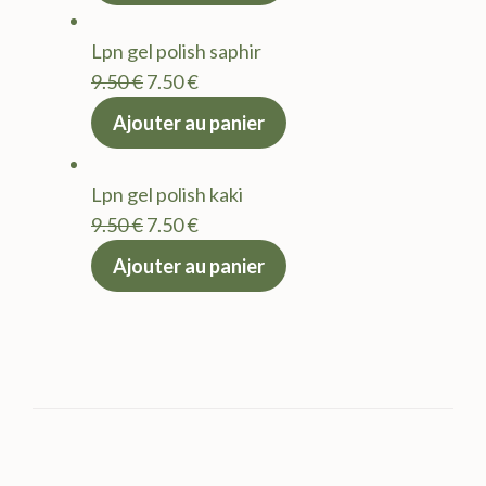
était :
est :
Lpn gel polish saphir
9.50 €.
7.50 €.
Le
Le
9.50
€
7.50
€
prix
prix
Ajouter au panier
initial
actuel
était :
est :
Lpn gel polish kaki
9.50 €.
7.50 €.
Le
Le
9.50
€
7.50
€
prix
prix
Ajouter au panier
initial
actuel
était :
est :
9.50 €.
7.50 €.