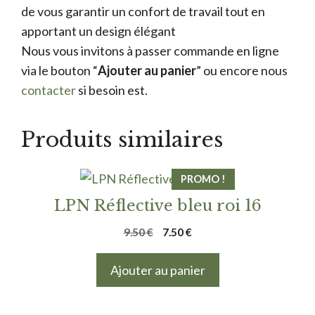
de vous garantir un confort de travail tout en
apportant un design élégant
Nous vous invitons à passer commande en ligne
via le bouton “
Ajouter au panier
” ou encore nous
contacter
si besoin est.
Produits similaires
PROMO !
LPN Réflective bleu roi 16
Le
Le
9.50
€
7.50
€
prix
prix
initial
actuel
Ajouter au panier
était :
est :
9.50 €.
7.50 €.