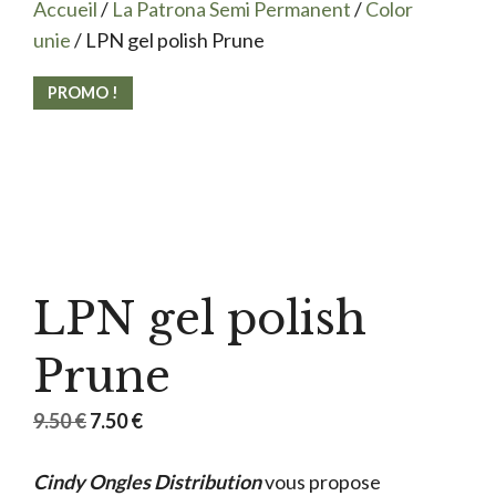
Accueil
/
La Patrona Semi Permanent
/
Color
unie
/ LPN gel polish Prune
PROMO !
LPN gel polish
Prune
Le
Le
9.50
€
7.50
€
prix
prix
Cindy Ongles Distribution
initial
actuel
vous propose