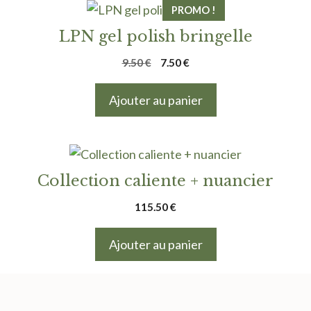
PROMO !
LPN gel polish bringelle
Le
Le
9.50
€
7.50
€
prix
prix
initial
actuel
Ajouter au panier
était :
est :
9.50 €.
7.50 €.
Collection caliente + nuancier
115.50
€
Ajouter au panier