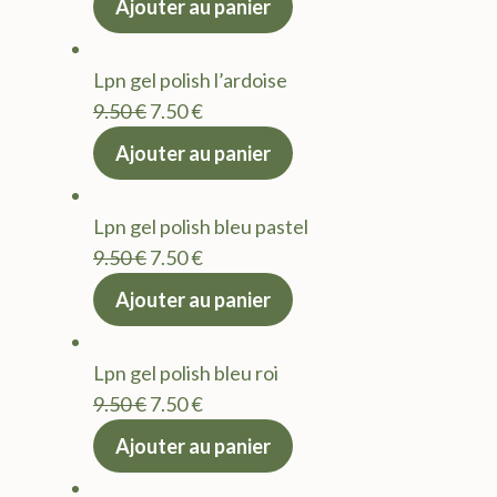
Ajouter au panier
initial
actuel
était :
est :
Lpn gel polish l’ardoise
9.50 €.
7.50 €.
Le
Le
9.50
€
7.50
€
prix
prix
Ajouter au panier
initial
actuel
était :
est :
Lpn gel polish bleu pastel
9.50 €.
7.50 €.
Le
Le
9.50
€
7.50
€
prix
prix
Ajouter au panier
initial
actuel
était :
est :
Lpn gel polish bleu roi
9.50 €.
7.50 €.
Le
Le
9.50
€
7.50
€
prix
prix
Ajouter au panier
initial
actuel
était :
est :