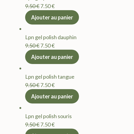
Le
Le
9.50
€
7.50
€
prix
prix
Ajouter au panier
initial
actuel
était :
est :
Lpn gel polish dauphin
9.50 €.
7.50 €.
Le
Le
9.50
€
7.50
€
prix
prix
Ajouter au panier
initial
actuel
était :
est :
Lpn gel polish tangue
9.50 €.
7.50 €.
Le
Le
9.50
€
7.50
€
prix
prix
Ajouter au panier
initial
actuel
était :
est :
Lpn gel polish souris
9.50 €.
7.50 €.
Le
Le
9.50
€
7.50
€
prix
prix