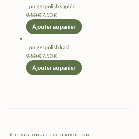
Lpn gel polish saphir
9.50 €.
7.50 €.
Le
Le
9.50
€
7.50
€
prix
prix
Ajouter au panier
initial
actuel
était :
est :
Lpn gel polish kaki
9.50 €.
7.50 €.
Le
Le
9.50
€
7.50
€
prix
prix
Ajouter au panier
initial
actuel
était :
est :
9.50 €.
7.50 €.
© CINDY ONGLES DISTRIBUTION