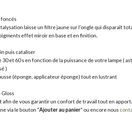
t foncés
alysation laisse un filtre jaune sur l’ongle qui disparaît 
pigments effet miroir en base et en finition.
n puis cataliser
30 et 60 s en fonction de la puissance de votre lampe ( astu
sé )
ousse (éponge, applicateur éponge) tout en lustrant
e Gloss
afin de vous garantir un confort de travail tout en appor
e via le bouton “
Ajouter au panier
” ou encore nous
cont