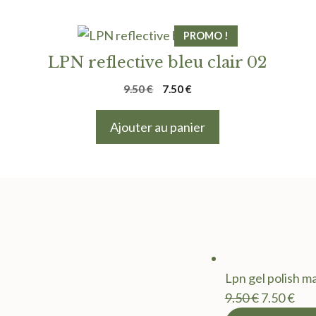
PROMO !
LPN reflective bleu clair 02
Le
Le
9.50
€
7.50
€
prix
prix
initial
actuel
Ajouter au panier
était :
est :
9.50 €.
7.50 €.
Lpn gel polish m
Le
Le
9.50
€
7.50
€