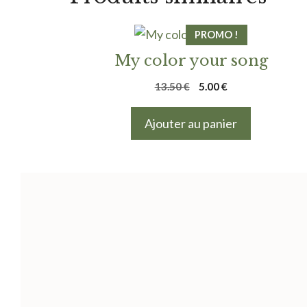
PROMO !
My color your song
Le
Le
13.50
€
5.00
€
prix
prix
initial
actuel
Ajouter au panier
était :
est :
13.50 €.
5.00 €.