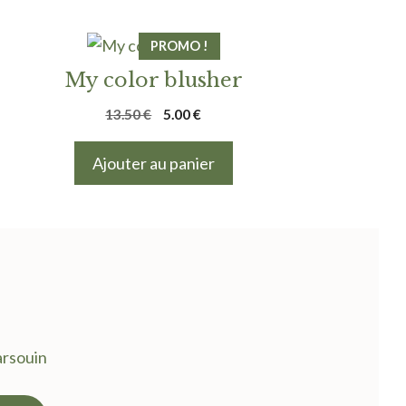
PROMO !
My color blusher
Le
Le
13.50
€
5.00
€
prix
prix
initial
actuel
Ajouter au panier
était :
est :
13.50 €.
5.00 €.
arsouin