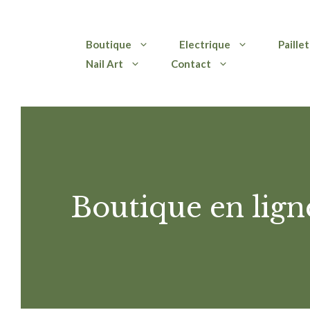
Aller
Boutique
Electrique
Paille
au
Nail Art
Contact
contenu
Boutique en lign