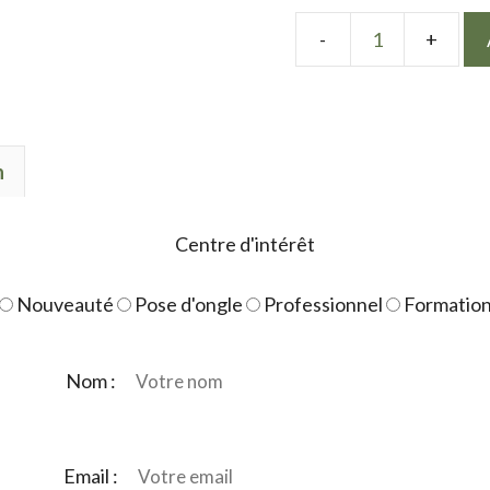
quantité
de
LPN
gel
n
Polish
Ste
rose
Centre d'intérêt
Nouveauté
Pose d'ongle
Professionnel
Formatio
Nom :
Email :