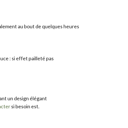
totalement au bout de quelques heures
ce : si effet pailleté pas
tant un design élégant
acter
si besoin est.