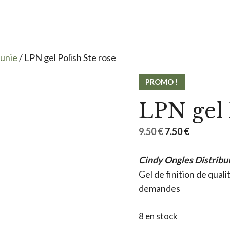
 unie
/ LPN gel Polish Ste rose
PROMO !
LPN gel 
Le
Le
9.50
€
7.50
€
prix
prix
Cindy Ongles Distribu
initial
actuel
Gel de finition de qual
était :
est :
demandes
9.50 €.
7.50 €.
8 en stock