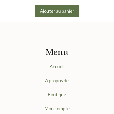
prix
prix
initial
actuel
Ajouter au panier
était :
est :
13.50 €.
5.00 €.
Menu
Accueil
A propos de
Boutique
Mon compte