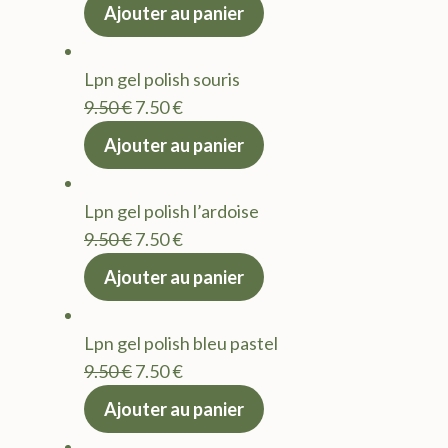
prix
prix
Ajouter au panier
initial
actuel
était :
est :
Lpn gel polish souris
9.50 €.
7.50 €.
Le
Le
9.50
€
7.50
€
prix
prix
Ajouter au panier
initial
actuel
était :
est :
Lpn gel polish l’ardoise
9.50 €.
7.50 €.
Le
Le
9.50
€
7.50
€
prix
prix
Ajouter au panier
initial
actuel
était :
est :
Lpn gel polish bleu pastel
9.50 €.
7.50 €.
Le
Le
9.50
€
7.50
€
prix
prix
Ajouter au panier
initial
actuel