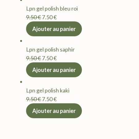
était :
est :
Lpn gel polish bleu roi
9.50 €.
7.50 €.
Le
Le
9.50
€
7.50
€
prix
prix
Ajouter au panier
initial
actuel
était :
est :
Lpn gel polish saphir
9.50 €.
7.50 €.
Le
Le
9.50
€
7.50
€
prix
prix
Ajouter au panier
initial
actuel
était :
est :
Lpn gel polish kaki
9.50 €.
7.50 €.
Le
Le
9.50
€
7.50
€
prix
prix
Ajouter au panier
initial
actuel
était :
est :
9.50 €.
7.50 €.