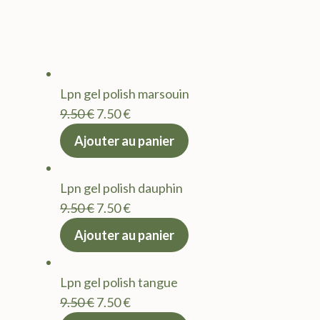
Lpn gel polish marsouin
Le
Le
9.50
€
7.50
€
prix
prix
Ajouter au panier
initial
actuel
était :
est :
Lpn gel polish dauphin
9.50 €.
7.50 €.
Le
Le
9.50
€
7.50
€
prix
prix
Ajouter au panier
initial
actuel
était :
est :
Lpn gel polish tangue
9.50 €.
7.50 €.
Le
Le
9.50
€
7.50
€