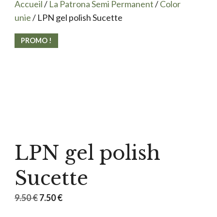
Accueil
/
La Patrona Semi Permanent
/
Color
unie
/ LPN gel polish Sucette
PROMO !
LPN gel polish
Sucette
Le
Le
9.50
€
7.50
€
prix
prix