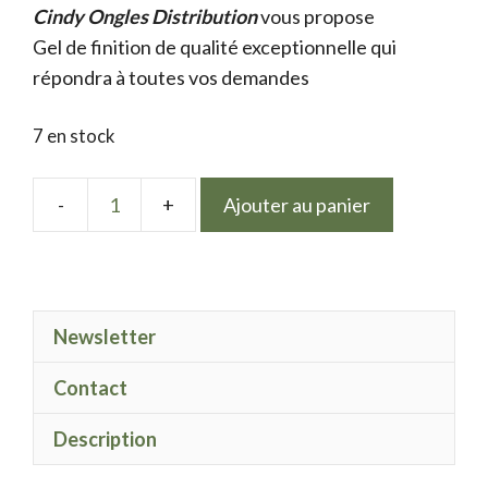
Cindy Ongles Distribution
initial
actuel
vous propose
Gel de finition de qualité exceptionnelle qui
était :
est :
répondra à toutes vos demandes
9.50 €.
7.50 €.
7 en stock
Ajouter au panier
quantité
de
LPN
gel
Newsletter
polish
Sucette
Contact
Description