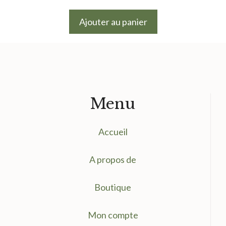
prix
prix
initial
actuel
Ajouter au panier
était :
est :
9.50 €.
7.50 €.
Menu
Accueil
A propos de
Boutique
Mon compte