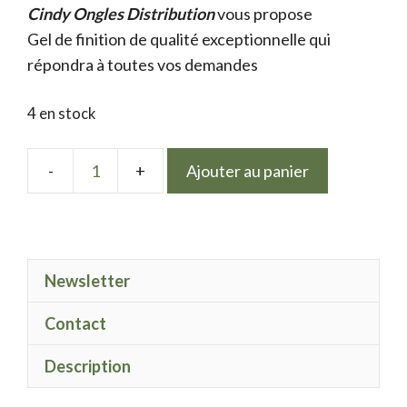
Cindy Ongles Distribution
initial
actuel
vous propose
Gel de finition de qualité exceptionnelle qui
était :
est :
répondra à toutes vos demandes
9.50 €.
7.50 €.
4 en stock
Ajouter au panier
quantité
de
LPN
gel
Newsletter
Polish
Ylang-
Contact
ylang
Description