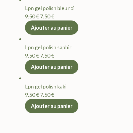
était :
est :
Lpn gel polish bleu roi
9.50 €.
7.50 €.
Le
Le
9.50
€
7.50
€
prix
prix
Ajouter au panier
initial
actuel
était :
est :
Lpn gel polish saphir
9.50 €.
7.50 €.
Le
Le
9.50
€
7.50
€
prix
prix
Ajouter au panier
initial
actuel
était :
est :
Lpn gel polish kaki
9.50 €.
7.50 €.
Le
Le
9.50
€
7.50
€
prix
prix
Ajouter au panier
initial
actuel
était :
est :
9.50 €.
7.50 €.