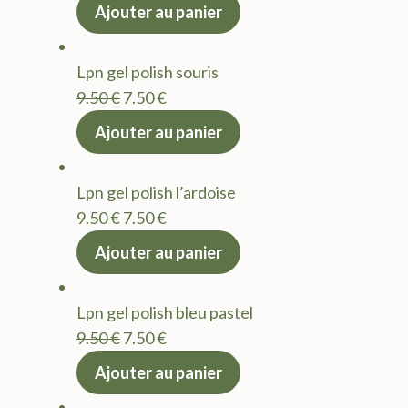
prix
prix
Ajouter au panier
initial
actuel
était :
est :
Lpn gel polish souris
9.50 €.
7.50 €.
Le
Le
9.50
€
7.50
€
prix
prix
Ajouter au panier
initial
actuel
était :
est :
Lpn gel polish l’ardoise
9.50 €.
7.50 €.
Le
Le
9.50
€
7.50
€
prix
prix
Ajouter au panier
initial
actuel
était :
est :
Lpn gel polish bleu pastel
9.50 €.
7.50 €.
Le
Le
9.50
€
7.50
€
prix
prix
Ajouter au panier
initial
actuel