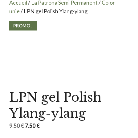
Accueil
/
La Patrona Semi Permanent
/
Color
unie
/ LPN gel Polish Ylang-ylang
PROMO !
LPN gel Polish
Ylang-ylang
Le
Le
9.50
€
7.50
€
prix
prix