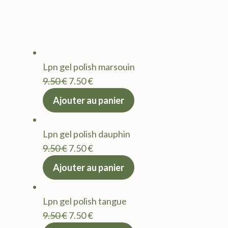
Lpn gel polish marsouin
Le
Le
9.50
€
7.50
€
prix
prix
Ajouter au panier
initial
actuel
était :
est :
Lpn gel polish dauphin
9.50 €.
7.50 €.
Le
Le
9.50
€
7.50
€
prix
prix
Ajouter au panier
initial
actuel
était :
est :
Lpn gel polish tangue
9.50 €.
7.50 €.
Le
Le
9.50
€
7.50
€