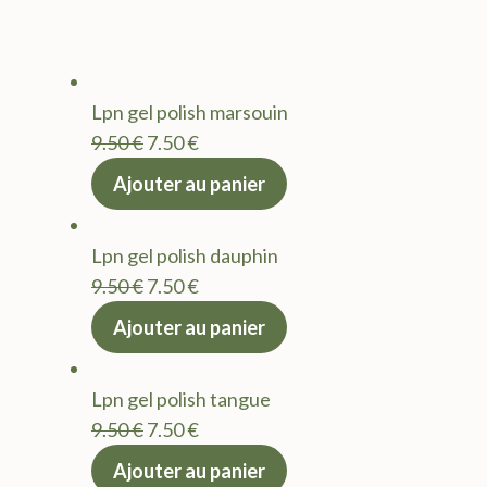
Lpn gel polish marsouin
Le
Le
9.50
€
7.50
€
prix
prix
Ajouter au panier
initial
actuel
était :
est :
Lpn gel polish dauphin
9.50 €.
7.50 €.
Le
Le
9.50
€
7.50
€
prix
prix
Ajouter au panier
initial
actuel
était :
est :
Lpn gel polish tangue
9.50 €.
7.50 €.
Le
Le
9.50
€
7.50
€
prix
prix
Ajouter au panier