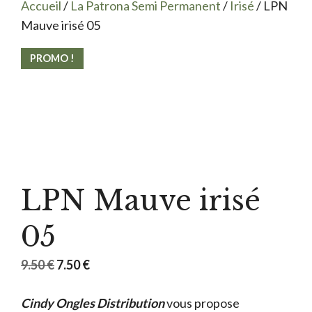
Accueil
/
La Patrona Semi Permanent
/
Irisé
/ LPN
Mauve irisé 05
PROMO !
LPN Mauve irisé
05
Le
Le
9.50
€
7.50
€
prix
prix
Cindy Ongles Distribution
initial
actuel
vous propose