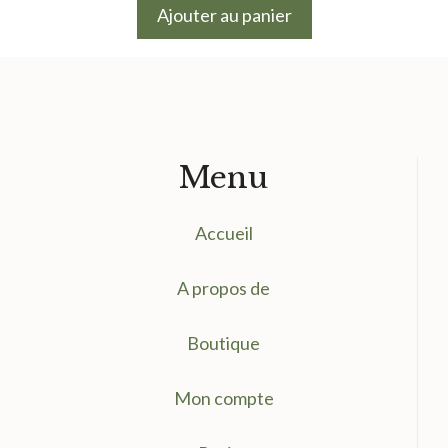
initial
actuel
Ajouter au panier
était :
est :
9.50 €.
7.50 €.
Menu
Accueil
A propos de
Boutique
Mon compte