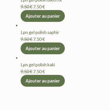
9.50 €.
7.50 €.
Le
Le
9.50
€
7.50
€
prix
prix
Ajouter au panier
initial
actuel
était :
est :
Lpn gel polish saphir
9.50 €.
7.50 €.
Le
Le
9.50
€
7.50
€
prix
prix
Ajouter au panier
initial
actuel
était :
est :
Lpn gel polish kaki
9.50 €.
7.50 €.
Le
Le
9.50
€
7.50
€
prix
prix
Ajouter au panier
initial
actuel
était :
est :
9.50 €.
7.50 €.