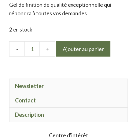
Gel de finition de qualité exceptionnelle qui
était :
est :
répondra à toutes vos demandes
9.50 €.
7.50 €.
2 en stock
Ajouter au panier
quantité
de
LPN
Mauve
Newsletter
irisé
05
Contact
Description
Centre d'intérêt