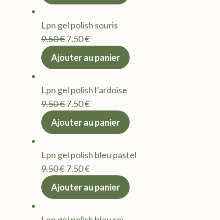
initial
actuel
était :
est :
Lpn gel polish souris
9.50 €.
7.50 €.
Le
Le
9.50
€
7.50
€
prix
prix
Ajouter au panier
initial
actuel
était :
est :
Lpn gel polish l’ardoise
9.50 €.
7.50 €.
Le
Le
9.50
€
7.50
€
prix
prix
Ajouter au panier
initial
actuel
était :
est :
Lpn gel polish bleu pastel
9.50 €.
7.50 €.
Le
Le
9.50
€
7.50
€
prix
prix
Ajouter au panier
initial
actuel
était :
est :
Lpn gel polish bleu roi