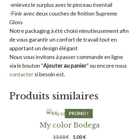
-enlevez le surplus avec le pinceau éventail
-Finir avec deux couches de finition Supreme
Gloss
Notre packaging à été choisi minutieusement afin
de vous garantir un confort de travail tout en
apportant un design élégant
Nous vous invitons à passer commande en ligne
via le bouton “
Ajouter au panier
” ou encore nous
contacter
si besoin est.
Produits similaires
PROMO !
My color Bodega
Le
Le
13.50
€
5.00
€