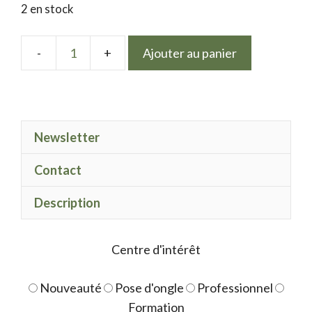
2 en stock
Ajouter au panier
quantité
de
LPN
Neon
Newsletter
polish
bleu
Contact
pastel
Description
Centre d'intérêt
Nouveauté
Pose d'ongle
Professionnel
Formation