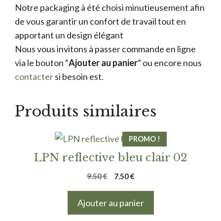
Notre packaging à été choisi minutieusement afin
de vous garantir un confort de travail tout en
apportant un design élégant
Nous vous invitons à passer commande en ligne
via le bouton “
Ajouter au panier
” ou encore nous
contacter
si besoin est.
Produits similaires
PROMO !
LPN reflective bleu clair 02
Le
Le
9.50
€
7.50
€
prix
prix
initial
actuel
Ajouter au panier
était :
est :