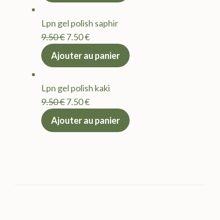
était :
est :
Lpn gel polish saphir
9.50 €.
7.50 €.
Le
Le
9.50
€
7.50
€
prix
prix
Ajouter au panier
initial
actuel
était :
est :
Lpn gel polish kaki
9.50 €.
7.50 €.
Le
Le
9.50
€
7.50
€
prix
prix
Ajouter au panier
initial
actuel
était :
est :
9.50 €.
7.50 €.