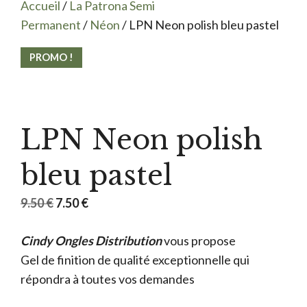
Accueil
/
La Patrona Semi
Permanent
/
Néon
/ LPN Neon polish bleu pastel
PROMO !
LPN Neon polish
bleu pastel
Le
Le
9.50
€
7.50
€
prix
prix
Cindy Ongles Distribution
initial
actuel
vous propose
Gel de finition de qualité exceptionnelle qui
était :
est :
répondra à toutes vos demandes
9.50 €.
7.50 €.