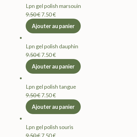
Lpn gel polish marsouin
Le
Le
9.50
€
7.50
€
prix
prix
Ajouter au panier
initial
actuel
était :
est :
Lpn gel polish dauphin
9.50 €.
7.50 €.
Le
Le
9.50
€
7.50
€
prix
prix
Ajouter au panier
initial
actuel
était :
est :
Lpn gel polish tangue
9.50 €.
7.50 €.
Le
Le
9.50
€
7.50
€
prix
prix
Ajouter au panier
initial
actuel
était :
est :
Lpn gel polish souris
9.50 €.
7.50 €.
Le
Le
9.50
€
7.50
€