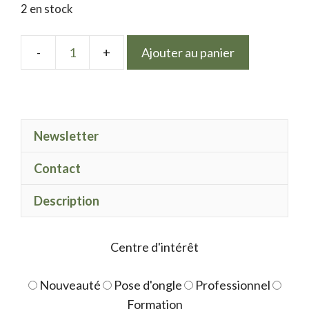
2 en stock
Ajouter au panier
quantité
de
LPN
Neon
Newsletter
polish
clémentine
Contact
Description
Centre d'intérêt
Nouveauté
Pose d'ongle
Professionnel
Formation