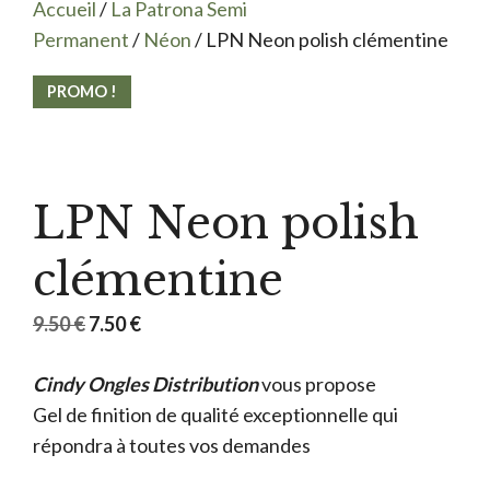
Accueil
/
La Patrona Semi
Permanent
/
Néon
/ LPN Neon polish clémentine
PROMO !
LPN Neon polish
clémentine
Le
Le
9.50
€
7.50
€
prix
prix
Cindy Ongles Distribution
initial
actuel
vous propose
Gel de finition de qualité exceptionnelle qui
était :
est :
répondra à toutes vos demandes
9.50 €.
7.50 €.