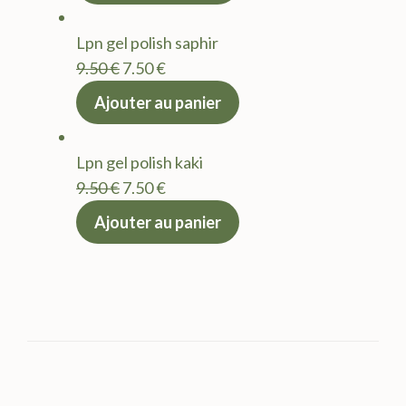
était :
est :
Lpn gel polish saphir
9.50 €.
7.50 €.
Le
Le
9.50
€
7.50
€
prix
prix
Ajouter au panier
initial
actuel
était :
est :
Lpn gel polish kaki
9.50 €.
7.50 €.
Le
Le
9.50
€
7.50
€
prix
prix
Ajouter au panier
initial
actuel
était :
est :
9.50 €.
7.50 €.