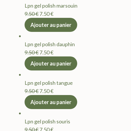
Lpn gel polish marsouin
Le
Le
9.50
€
7.50
€
prix
prix
Ajouter au panier
initial
actuel
était :
est :
Lpn gel polish dauphin
9.50 €.
7.50 €.
Le
Le
9.50
€
7.50
€
prix
prix
Ajouter au panier
initial
actuel
était :
est :
Lpn gel polish tangue
9.50 €.
7.50 €.
Le
Le
9.50
€
7.50
€
prix
prix
Ajouter au panier
initial
actuel
était :
est :
Lpn gel polish souris
9.50 €.
7.50 €.
Le
Le
9.50
€
7.50
€