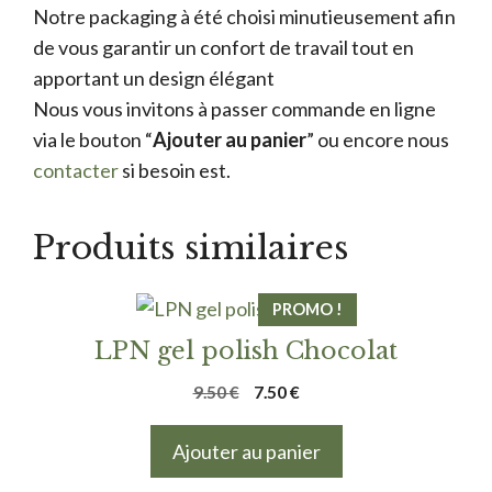
Notre packaging à été choisi minutieusement afin
de vous garantir un confort de travail tout en
apportant un design élégant
Nous vous invitons à passer commande en ligne
via le bouton “
Ajouter au panier
” ou encore nous
contacter
si besoin est.
Produits similaires
PROMO !
LPN gel polish Chocolat
Le
Le
9.50
€
7.50
€
prix
prix
initial
actuel
Ajouter au panier
était :
est :