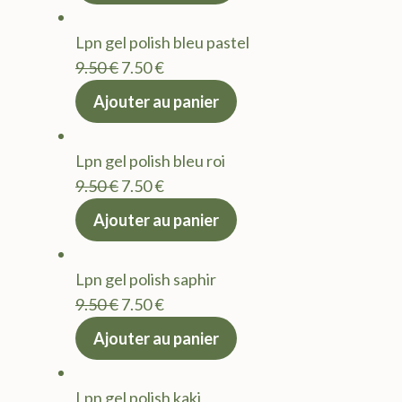
était :
est :
Lpn gel polish bleu pastel
9.50 €.
7.50 €.
Le
Le
9.50
€
7.50
€
prix
prix
Ajouter au panier
initial
actuel
était :
est :
Lpn gel polish bleu roi
9.50 €.
7.50 €.
Le
Le
9.50
€
7.50
€
prix
prix
Ajouter au panier
initial
actuel
était :
est :
Lpn gel polish saphir
9.50 €.
7.50 €.
Le
Le
9.50
€
7.50
€
prix
prix
Ajouter au panier
initial
actuel
était :
est :
Lpn gel polish kaki