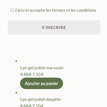
J'ai lu et accepte les termes et les conditions
Lpn gel polish marsouin
Le
Le
9.50
€
7.50
€
prix
prix
Ajouter au panier
initial
actuel
était :
est :
Lpn gel polish dauphin
9.50 €.
7.50 €.
Le
Le
9.50
€
7.50
€