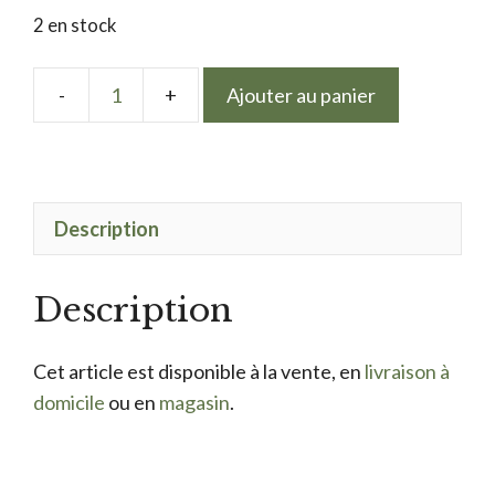
2 en stock
Ajouter au panier
quantité
de
LPN
platinum
Description
gel
golden
rose
Description
Cet article est disponible à la vente, en
livraison à
domicile
ou en
magasin
.