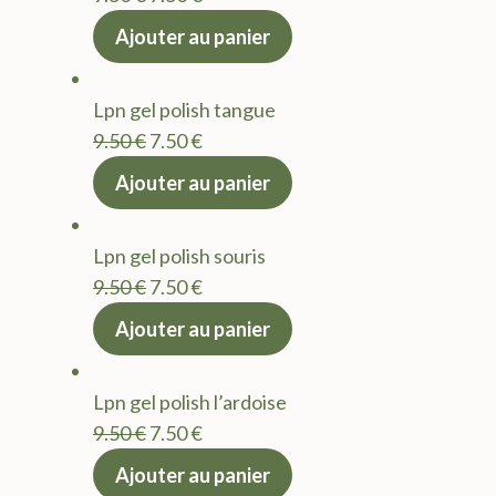
prix
prix
Ajouter au panier
initial
actuel
était :
est :
Lpn gel polish tangue
9.50 €.
7.50 €.
Le
Le
9.50
€
7.50
€
prix
prix
Ajouter au panier
initial
actuel
était :
est :
Lpn gel polish souris
9.50 €.
7.50 €.
Le
Le
9.50
€
7.50
€
prix
prix
Ajouter au panier
initial
actuel
était :
est :
Lpn gel polish l’ardoise
9.50 €.
7.50 €.
Le
Le
9.50
€
7.50
€
prix
prix
Ajouter au panier
initial
actuel