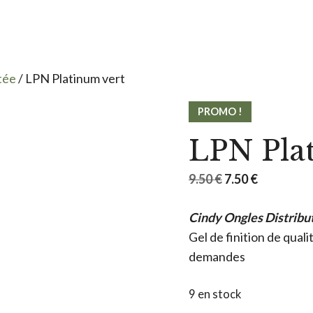
tée
/ LPN Platinum vert
PROMO !
LPN Pla
Le
Le
9.50
€
7.50
€
prix
prix
Cindy Ongles Distribu
initial
actuel
Gel de finition de qual
était :
est :
demandes
9.50 €.
7.50 €.
9 en stock