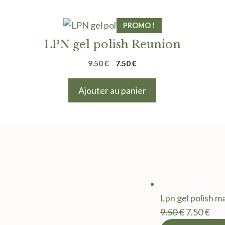
PROMO !
LPN gel polish Reunion
Le
Le
9.50
€
7.50
€
prix
prix
initial
actuel
Ajouter au panier
était :
est :
9.50 €.
7.50 €.
Lpn gel polish m
Le
Le
9.50
€
7.50
€