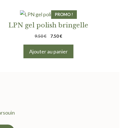
PROMO !
LPN gel polish bringelle
Le
Le
9.50
€
7.50
€
prix
prix
initial
actuel
Ajouter au panier
était :
est :
9.50 €.
7.50 €.
arsouin