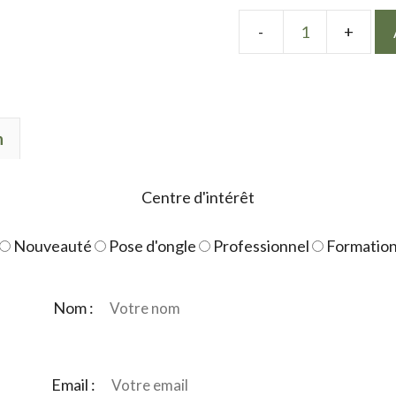
quantité
de
LPN
Platinum
n
vert
Centre d'intérêt
Nouveauté
Pose d'ongle
Professionnel
Formatio
Nom :
Email :