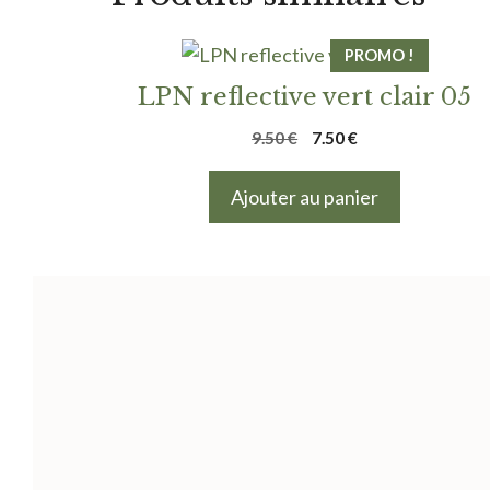
PROMO !
LPN reflective vert clair 05
Le
Le
9.50
€
7.50
€
prix
prix
initial
actuel
Ajouter au panier
était :
est :
9.50 €.
7.50 €.