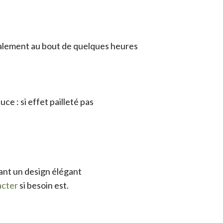
totalement au bout de quelques heures
ce : si effet pailleté pas
tant un design élégant
acter
si besoin est.