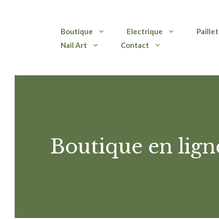
Aller
Boutique
Electrique
Paille
au
Nail Art
Contact
contenu
Boutique en lign