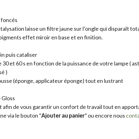
t foncés
alysation laisse un filtre jaune sur l’ongle qui disparaît 
pigments effet miroir en base et en finition.
n puis cataliser
30 et 60 s en fonction de la puissance de votre lampe ( astu
sé )
ousse (éponge, applicateur éponge) tout en lustrant
e Gloss
afin de vous garantir un confort de travail tout en appor
e via le bouton “
Ajouter au panier
” ou encore nous
cont