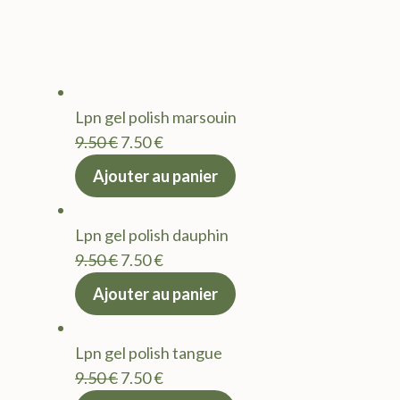
Lpn gel polish marsouin
Le
Le
9.50
€
7.50
€
prix
prix
Ajouter au panier
initial
actuel
était :
est :
Lpn gel polish dauphin
9.50 €.
7.50 €.
Le
Le
9.50
€
7.50
€
prix
prix
Ajouter au panier
initial
actuel
était :
est :
Lpn gel polish tangue
9.50 €.
7.50 €.
Le
Le
9.50
€
7.50
€