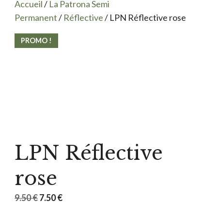
Accueil
/
La Patrona Semi
Permanent
/
Réflective
/ LPN Réflective rose
PROMO !
LPN Réflective
rose
Le
Le
9.50
€
7.50
€
prix
prix