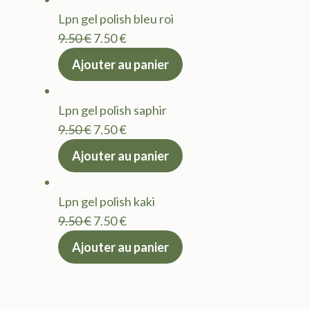
était :
est :
Lpn gel polish bleu roi
9.50 €.
7.50 €.
Le
Le
9.50
€
7.50
€
prix
prix
Ajouter au panier
initial
actuel
était :
est :
Lpn gel polish saphir
9.50 €.
7.50 €.
Le
Le
9.50
€
7.50
€
prix
prix
Ajouter au panier
initial
actuel
était :
est :
Lpn gel polish kaki
9.50 €.
7.50 €.
Le
Le
9.50
€
7.50
€
prix
prix
Ajouter au panier
initial
actuel
était :
est :
9.50 €.
7.50 €.