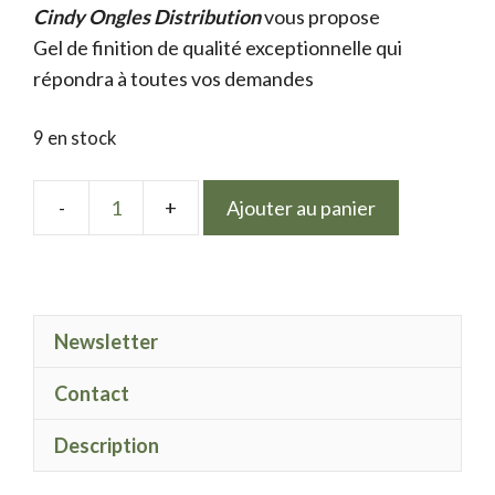
Cindy Ongles Distribution
initial
actuel
vous propose
Gel de finition de qualité exceptionnelle qui
était :
est :
répondra à toutes vos demandes
9.50 €.
7.50 €.
9 en stock
Ajouter au panier
quantité
de
LPN
Réflective
Newsletter
rose
Contact
Description