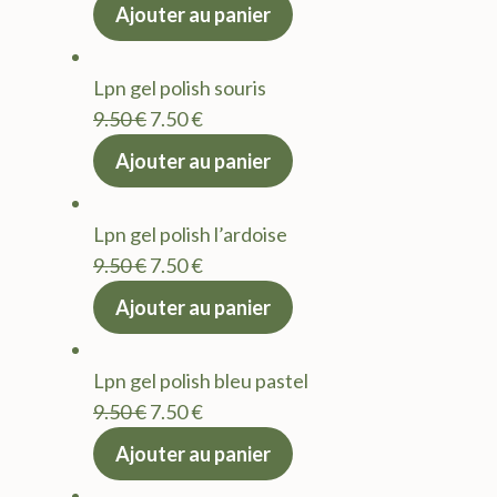
prix
prix
Ajouter au panier
initial
actuel
était :
est :
Lpn gel polish souris
9.50 €.
7.50 €.
Le
Le
9.50
€
7.50
€
prix
prix
Ajouter au panier
initial
actuel
était :
est :
Lpn gel polish l’ardoise
9.50 €.
7.50 €.
Le
Le
9.50
€
7.50
€
prix
prix
Ajouter au panier
initial
actuel
était :
est :
Lpn gel polish bleu pastel
9.50 €.
7.50 €.
Le
Le
9.50
€
7.50
€
prix
prix
Ajouter au panier
initial
actuel