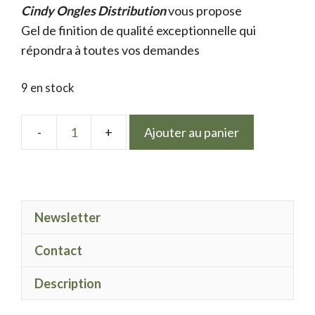
Cindy Ongles Distribution
initial
actuel
vous propose
Gel de finition de qualité exceptionnelle qui
était :
est :
répondra à toutes vos demandes
9.50 €.
7.50 €.
9 en stock
Ajouter au panier
quantité
de
LPN
Réflective
Newsletter
rose
Contact
Description