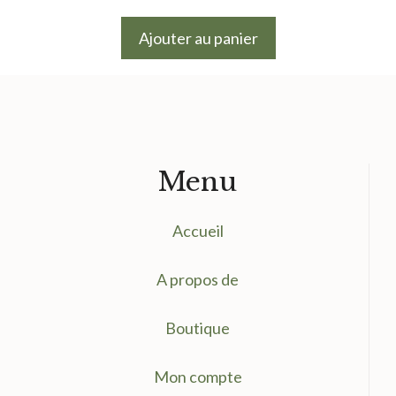
prix
prix
initial
actuel
Ajouter au panier
était :
est :
9.50 €.
7.50 €.
Menu
Accueil
A propos de
Boutique
Mon compte