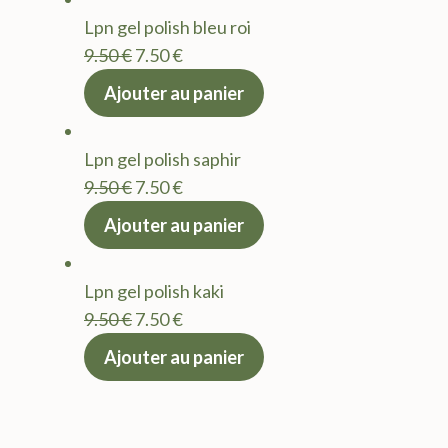
était :
est :
Lpn gel polish bleu roi
9.50 €.
7.50 €.
Le
Le
9.50
€
7.50
€
prix
prix
Ajouter au panier
initial
actuel
était :
est :
Lpn gel polish saphir
9.50 €.
7.50 €.
Le
Le
9.50
€
7.50
€
prix
prix
Ajouter au panier
initial
actuel
était :
est :
Lpn gel polish kaki
9.50 €.
7.50 €.
Le
Le
9.50
€
7.50
€
prix
prix
Ajouter au panier
initial
actuel
était :
est :
9.50 €.
7.50 €.