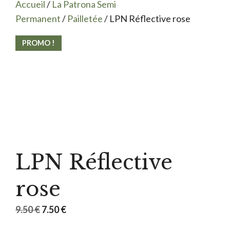
Accueil
/
La Patrona Semi
Permanent
/
Pailletée
/ LPN Réflective rose
PROMO !
LPN Réflective
rose
Le
Le
9.50
€
7.50
€
prix
prix