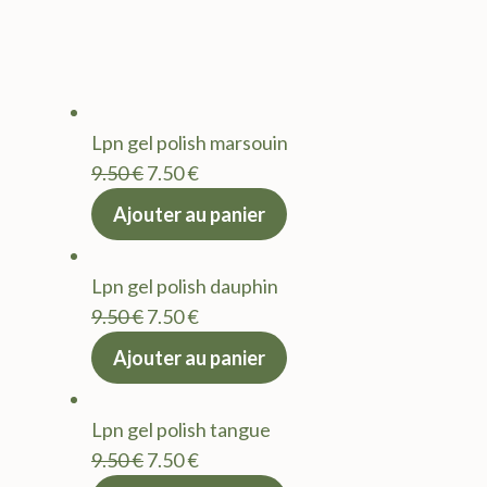
Lpn gel polish marsouin
Le
Le
9.50
€
7.50
€
prix
prix
Ajouter au panier
initial
actuel
était :
est :
Lpn gel polish dauphin
9.50 €.
7.50 €.
Le
Le
9.50
€
7.50
€
prix
prix
Ajouter au panier
initial
actuel
était :
est :
Lpn gel polish tangue
9.50 €.
7.50 €.
Le
Le
9.50
€
7.50
€