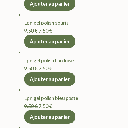
prix
prix
Ajouter au panier
initial
actuel
était :
est :
Lpn gel polish souris
9.50 €.
7.50 €.
Le
Le
9.50
€
7.50
€
prix
prix
Ajouter au panier
initial
actuel
était :
est :
Lpn gel polish l’ardoise
9.50 €.
7.50 €.
Le
Le
9.50
€
7.50
€
prix
prix
Ajouter au panier
initial
actuel
était :
est :
Lpn gel polish bleu pastel
9.50 €.
7.50 €.
Le
Le
9.50
€
7.50
€
prix
prix
Ajouter au panier
initial
actuel