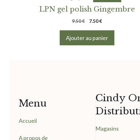
LPN gel polish Gingembre
Le
Le
9.50
€
7.50
€
prix
prix
initial
actuel
Ajouter au panier
était :
est :
9.50 €.
7.50 €.
Cindy On
Menu
Distribut
Accueil
Magasin
s
A propos de