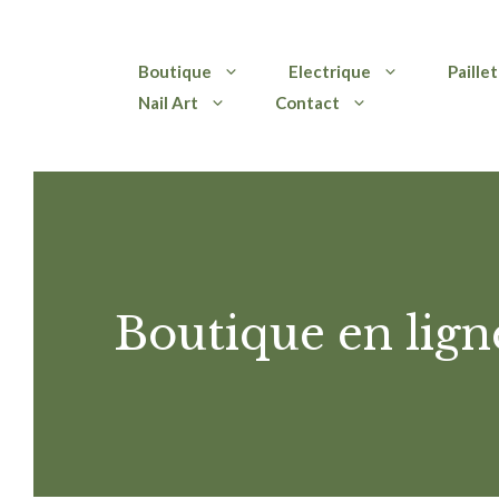
Aller
Boutique
Electrique
Paille
au
Nail Art
Contact
contenu
Boutique en lign