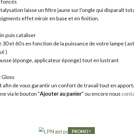
t foncés
alysation laisse un filtre jaune sur l’ongle qui disparaît 
pigments effet miroir en base et en finition.
n puis cataliser
30 et 60 s en fonction de la puissance de votre lampe ( astu
sé )
ousse (éponge, applicateur éponge) tout en lustrant
e Gloss
afin de vous garantir un confort de travail tout en appor
e via le bouton “
Ajouter au panier
” ou encore nous
cont
PROMO !