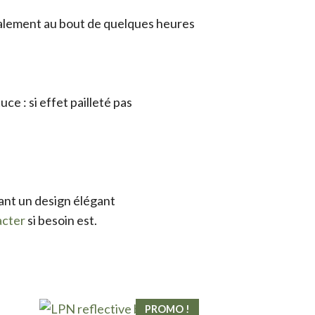
totalement au bout de quelques heures
ce : si effet pailleté pas
tant un design élégant
acter
si besoin est.
PROMO !