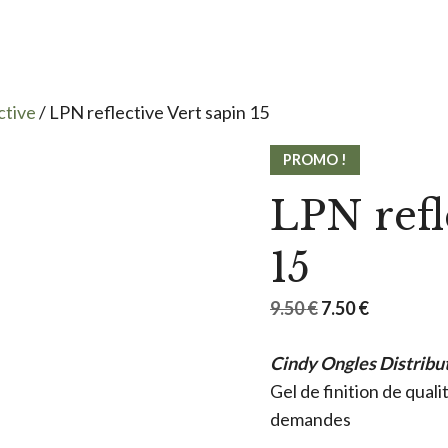
ctive
/ LPN reflective Vert sapin 15
PROMO !
LPN refl
15
Le
Le
9.50
€
7.50
€
prix
prix
Cindy Ongles Distribu
initial
actuel
Gel de finition de qual
était :
est :
demandes
9.50 €.
7.50 €.