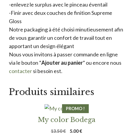
-enlevez le surplus avec le pinceau éventail
-Finir avec deux couches de finition Supreme
Gloss
Notre packaging à été choisi minutieusement afin
de vous garantir un confort de travail tout en
apportant un design élégant
Nous vous invitons à passer commande en ligne
via le bouton “
Ajouter au panier
” ou encore nous
contacter
si besoin est.
Produits similaires
PROMO !
My color Bodega
Le
Le
13.50
€
5.00
€