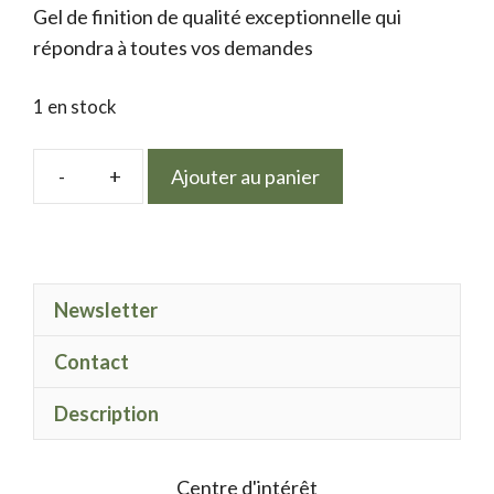
Gel de finition de qualité exceptionnelle qui
était :
est :
répondra à toutes vos demandes
9.50 €.
7.50 €.
1 en stock
Ajouter au panier
quantité
de
LPN
Rose
Newsletter
clair
irisé
Contact
09
Description
Centre d'intérêt