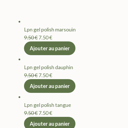
Lpn gel polish marsouin
Le
Le
9.50
€
7.50
€
prix
prix
Ajouter au panier
initial
actuel
était :
est :
Lpn gel polish dauphin
9.50 €.
7.50 €.
Le
Le
9.50
€
7.50
€
prix
prix
Ajouter au panier
initial
actuel
était :
est :
Lpn gel polish tangue
9.50 €.
7.50 €.
Le
Le
9.50
€
7.50
€
prix
prix
Ajouter au panier