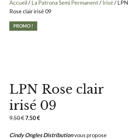
Accueil
/
La Patrona Semi Permanent
/
Irisé
/ LPN
Rose clair irisé 09
PROMO !
LPN Rose clair
irisé 09
Le
Le
9.50
€
7.50
€
prix
prix
Cindy Ongles Distribution
initial
actuel
vous propose