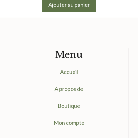
initial
actuel
Ajouter au panier
était :
est :
9.50 €.
7.50 €.
Menu
Accueil
A propos de
Boutique
Mon compte