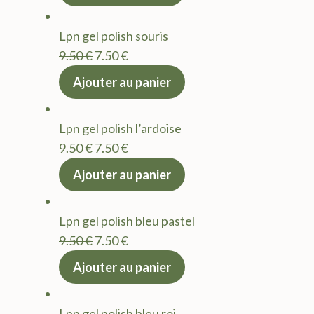
initial
actuel
était :
est :
Lpn gel polish souris
9.50 €.
7.50 €.
Le
Le
9.50
€
7.50
€
prix
prix
Ajouter au panier
initial
actuel
était :
est :
Lpn gel polish l’ardoise
9.50 €.
7.50 €.
Le
Le
9.50
€
7.50
€
prix
prix
Ajouter au panier
initial
actuel
était :
est :
Lpn gel polish bleu pastel
9.50 €.
7.50 €.
Le
Le
9.50
€
7.50
€
prix
prix
Ajouter au panier
initial
actuel
était :
est :
Lpn gel polish bleu roi