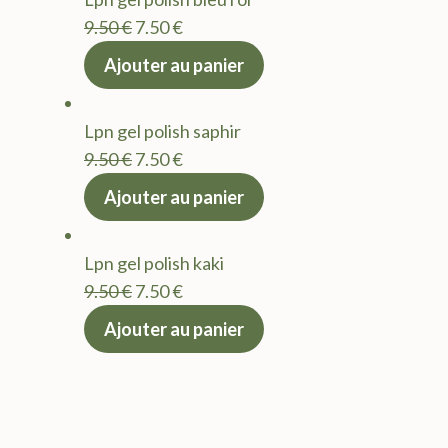
9.50 €.
7.50 €.
Le
Le
9.50
€
7.50
€
prix
prix
Ajouter au panier
initial
actuel
était :
est :
Lpn gel polish saphir
9.50 €.
7.50 €.
Le
Le
9.50
€
7.50
€
prix
prix
Ajouter au panier
initial
actuel
était :
est :
Lpn gel polish kaki
9.50 €.
7.50 €.
Le
Le
9.50
€
7.50
€
prix
prix
Ajouter au panier
initial
actuel
était :
est :
9.50 €.
7.50 €.