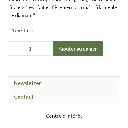
Staleks” est fait entièrement à la main, à la meule
de diamant”
14 en stock
Ajouter au panier
quantité
de
Master
Classic
Newsletter
Scissors
Contact
Centre d'intérêt