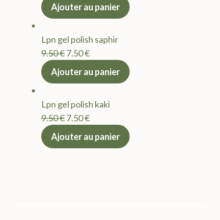
prix
prix
Ajouter au panier
initial
actuel
était :
est :
Lpn gel polish saphir
9.50 €.
7.50 €.
Le
Le
9.50
€
7.50
€
prix
prix
Ajouter au panier
initial
actuel
était :
est :
Lpn gel polish kaki
9.50 €.
7.50 €.
Le
Le
9.50
€
7.50
€
prix
prix
Ajouter au panier
initial
actuel
était :
est :
9.50 €.
7.50 €.