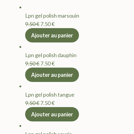
Lpn gel polish marsouin
Le
Le
9.50
€
7.50
€
prix
prix
Ajouter au panier
initial
actuel
était :
est :
Lpn gel polish dauphin
9.50 €.
7.50 €.
Le
Le
9.50
€
7.50
€
prix
prix
Ajouter au panier
initial
actuel
était :
est :
Lpn gel polish tangue
9.50 €.
7.50 €.
Le
Le
9.50
€
7.50
€
prix
prix
Ajouter au panier
initial
actuel
était :
est :