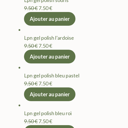
Lpn gel polish souris
9.50 €.
7.50 €.
Le
Le
9.50
€
7.50
€
prix
prix
Ajouter au panier
initial
actuel
était :
est :
Lpn gel polish l’ardoise
9.50 €.
7.50 €.
Le
Le
9.50
€
7.50
€
prix
prix
Ajouter au panier
initial
actuel
était :
est :
Lpn gel polish bleu pastel
9.50 €.
7.50 €.
Le
Le
9.50
€
7.50
€
prix
prix
Ajouter au panier
initial
actuel
était :
est :
Lpn gel polish bleu roi
9.50 €.
7.50 €.
Le
Le
9.50
€
7.50
€