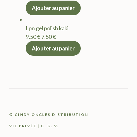
prix
prix
Ajouter au panier
initial
actuel
était :
est :
Lpn gel polish kaki
9.50 €.
7.50 €.
Le
Le
9.50
€
7.50
€
prix
prix
Ajouter au panier
initial
actuel
était :
est :
9.50 €.
7.50 €.
© CINDY ONGLES DISTRIBUTION
VIE PRIVÉE
|
C. G. V.