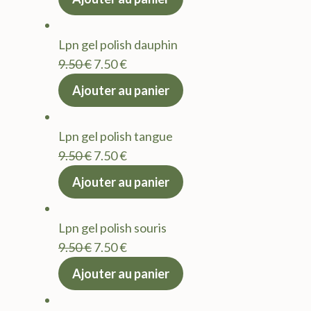
initial
actuel
était :
est :
Lpn gel polish dauphin
9.50 €.
7.50 €.
Le
Le
9.50
€
7.50
€
prix
prix
Ajouter au panier
initial
actuel
était :
est :
Lpn gel polish tangue
9.50 €.
7.50 €.
Le
Le
9.50
€
7.50
€
prix
prix
Ajouter au panier
initial
actuel
était :
est :
Lpn gel polish souris
9.50 €.
7.50 €.
Le
Le
9.50
€
7.50
€
prix
prix
Ajouter au panier
initial
actuel
était :
est :