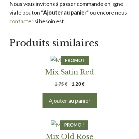
Nous vous invitons à passer commande en ligne
via le bouton “
Ajouter au panier
” ou encore nous
contacter
si besoin est.
Produits similaires
PROMO !
Mix Satin Red
Le
Le
1.75
€
1.20
€
prix
prix
initial
actuel
Ajouter au panier
était :
est :
1.75 €.
1.20 €.
PROMO !
Mix Old Rose