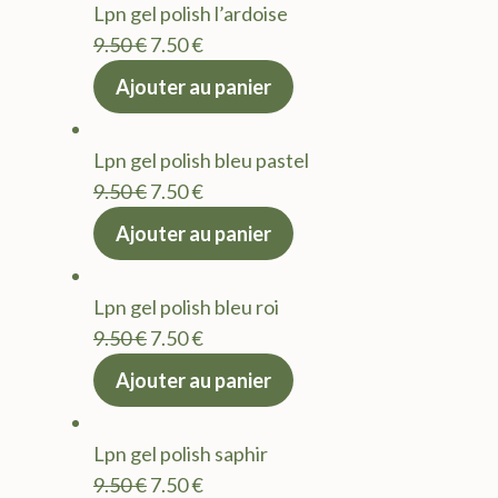
Lpn gel polish l’ardoise
9.50 €.
7.50 €.
Le
Le
9.50
€
7.50
€
prix
prix
Ajouter au panier
initial
actuel
était :
est :
Lpn gel polish bleu pastel
9.50 €.
7.50 €.
Le
Le
9.50
€
7.50
€
prix
prix
Ajouter au panier
initial
actuel
était :
est :
Lpn gel polish bleu roi
9.50 €.
7.50 €.
Le
Le
9.50
€
7.50
€
prix
prix
Ajouter au panier
initial
actuel
était :
est :
Lpn gel polish saphir
9.50 €.
7.50 €.
Le
Le
9.50
€
7.50
€