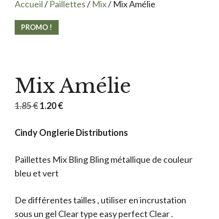
Accueil
/
Paillettes
/
Mix
/ Mix Amélie
PROMO !
Mix Amélie
Le
Le
1.85
€
1.20
€
prix
prix
Cindy Onglerie Distributions
initial
actuel
était :
est :
Paillettes Mix Bling Bling métallique de couleur
1.85 €.
1.20 €.
bleu et vert
De différentes tailles , utiliser en incrustation
sous un gel Clear type easy perfect Clear .