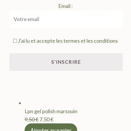
Email :
J'ai lu et accepte les termes et les conditions
Lpn gel polish marsouin
Le
Le
9.50
€
7.50
€
prix
prix
Ajouter au panier