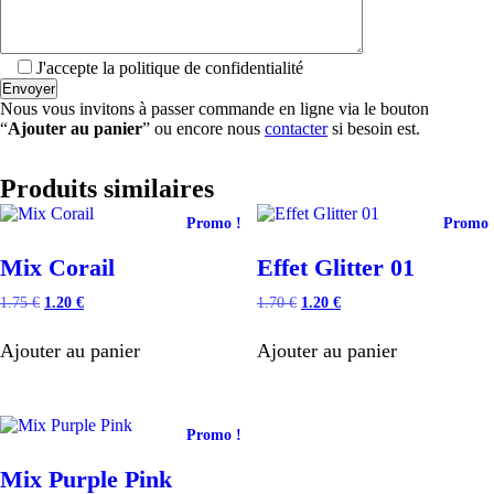
J'accepte la politique de confidentialité
Nous vous invitons à passer commande en ligne via le bouton
“
Ajouter au panier
” ou encore nous
contacter
si besoin est.
Produits similaires
Promo !
Promo 
Mix Corail
Effet Glitter 01
Le
Le
Le
Le
1.75
€
1.20
€
1.70
€
1.20
€
prix
prix
prix
prix
initial
actuel
initial
actuel
Ajouter au panier
Ajouter au panier
était :
est :
était :
est :
1.75 €.
1.20 €.
1.70 €.
1.20 €.
Promo !
Mix Purple Pink