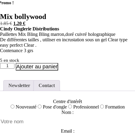
Promo !
Mix bollywood
Le
Le
1.85
€
1.20
€
prix
prix
Cindy Onglerie Distributions
initial
actuel
Paillettes Mix Bling Bling marron,doré cuivré holographique
était :
est :
De différentes tailles , utiliser en incrustation sous un gel Clear type
1.85 €.
1.20 €.
easy perfect Clear .
Contenance 3 grs
5 en stock
quantité
Ajouter au panier
de
Mix
bollywood
Newsletter
Contact
Centre d'intérêt
Nouveauté
Pose d'ongle
Professionnel
Formation
Nom :
Email :