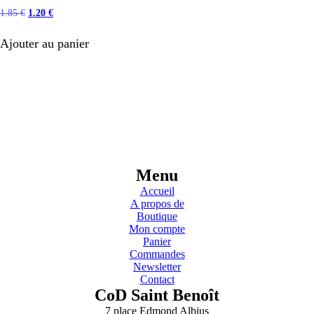
Le
Le
1.85
€
1.20
€
prix
prix
initial
actuel
Ajouter au panier
était :
est :
1.85 €.
1.20 €.
Menu
Accueil
A propos de
Boutique
Mon compte
Panier
Commandes
Newsletter
Contact
CoD Saint Benoît
7 place Edmond Albius