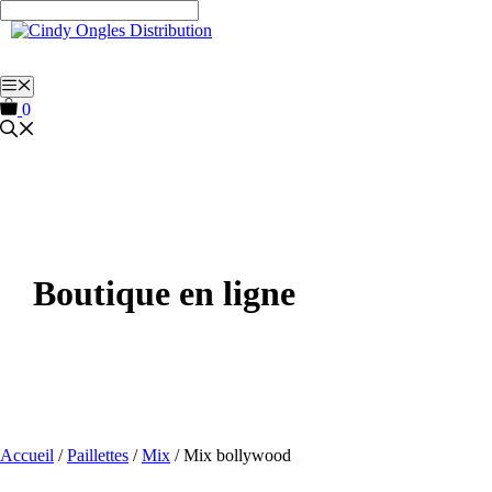
Aller
au
contenu
Menu
0
Boutique en ligne
Accueil
/
Paillettes
/
Mix
/ Mix bollywood