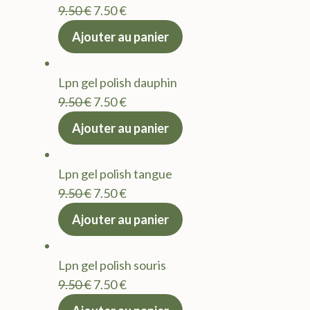
Le
Le
9.50
€
7.50
€
prix
prix
Ajouter au panier
initial
actuel
était :
est :
Lpn gel polish dauphin
9.50 €.
7.50 €.
Le
Le
9.50
€
7.50
€
prix
prix
Ajouter au panier
initial
actuel
était :
est :
Lpn gel polish tangue
9.50 €.
7.50 €.
Le
Le
9.50
€
7.50
€
prix
prix
Ajouter au panier
initial
actuel
était :
est :
Lpn gel polish souris
9.50 €.
7.50 €.
Le
Le
9.50
€
7.50
€
prix
prix