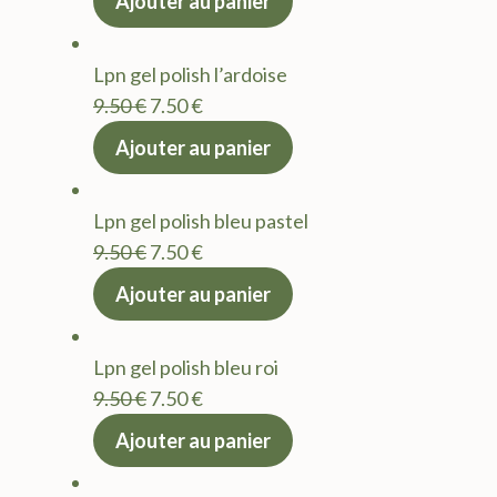
Ajouter au panier
initial
actuel
était :
est :
Lpn gel polish l’ardoise
9.50 €.
7.50 €.
Le
Le
9.50
€
7.50
€
prix
prix
Ajouter au panier
initial
actuel
était :
est :
Lpn gel polish bleu pastel
9.50 €.
7.50 €.
Le
Le
9.50
€
7.50
€
prix
prix
Ajouter au panier
initial
actuel
était :
est :
Lpn gel polish bleu roi
9.50 €.
7.50 €.
Le
Le
9.50
€
7.50
€
prix
prix
Ajouter au panier
initial
actuel
était :
est :