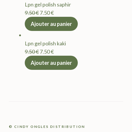
Lpn gel polish saphir
9.50 €.
7.50 €.
Le
Le
9.50
€
7.50
€
prix
prix
Ajouter au panier
initial
actuel
était :
est :
Lpn gel polish kaki
9.50 €.
7.50 €.
Le
Le
9.50
€
7.50
€
prix
prix
Ajouter au panier
initial
actuel
était :
est :
9.50 €.
7.50 €.
© CINDY ONGLES DISTRIBUTION