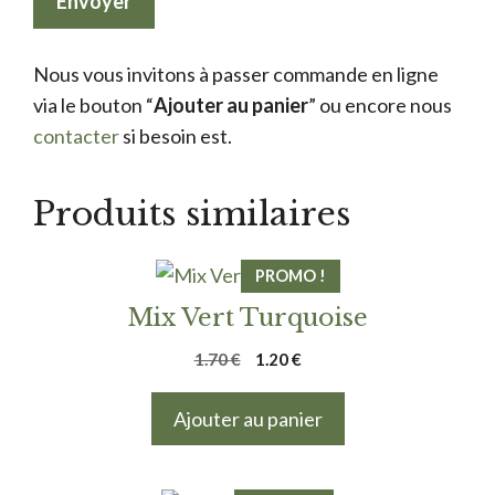
Nous vous invitons à passer commande en ligne
via le bouton “
Ajouter au panier
” ou encore nous
contacter
si besoin est.
Produits similaires
PROMO !
Mix Vert Turquoise
Le
Le
1.70
€
1.20
€
prix
prix
initial
actuel
Ajouter au panier
était :
est :
1.70 €.
1.20 €.