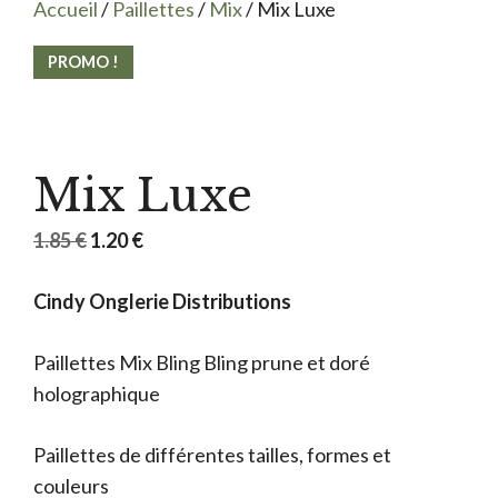
Accueil
/
Paillettes
/
Mix
/ Mix Luxe
PROMO !
Mix Luxe
Le
Le
1.85
€
1.20
€
prix
prix
Cindy Onglerie Distributions
initial
actuel
était :
est :
Paillettes Mix Bling Bling prune et doré
1.85 €.
1.20 €.
holographique
Paillettes de différentes tailles, formes et
couleurs