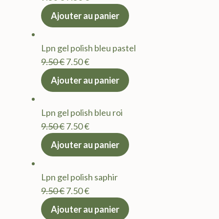
prix
prix
Ajouter au panier
initial
actuel
était :
est :
Lpn gel polish bleu pastel
9.50 €.
7.50 €.
Le
Le
9.50
€
7.50
€
prix
prix
Ajouter au panier
initial
actuel
était :
est :
Lpn gel polish bleu roi
9.50 €.
7.50 €.
Le
Le
9.50
€
7.50
€
prix
prix
Ajouter au panier
initial
actuel
était :
est :
Lpn gel polish saphir
9.50 €.
7.50 €.
Le
Le
9.50
€
7.50
€
prix
prix
Ajouter au panier
initial
actuel