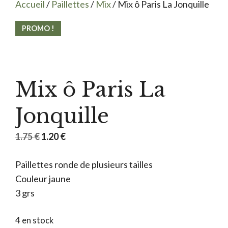
Accueil
/
Paillettes
/
Mix
/ Mix ô Paris La Jonquille
PROMO !
Mix ô Paris La
Jonquille
Le
Le
1.75
€
1.20
€
prix
prix
Paillettes ronde de plusieurs tailles
initial
actuel
Couleur jaune
était :
est :
3 grs
1.75 €.
1.20 €.
4 en stock