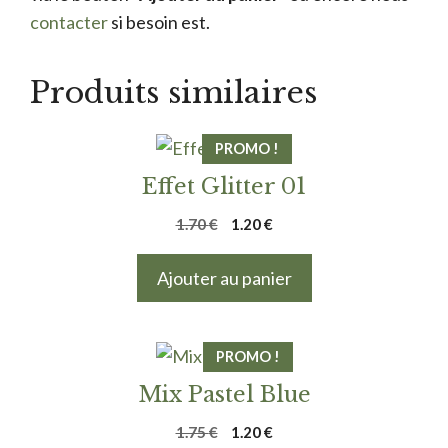
contacter
si besoin est.
Produits similaires
PROMO !
Effet Glitter 01
Le
Le
1.70
€
1.20
€
prix
prix
initial
actuel
Ajouter au panier
était :
est :
1.70 €.
1.20 €.
PROMO !
Mix Pastel Blue
Le
Le
1.75
€
1.20
€