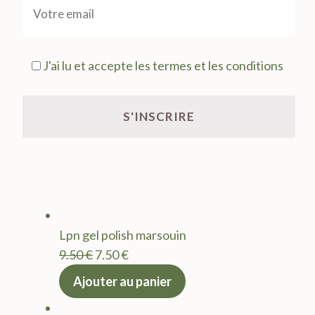
J'ai lu et accepte les termes et les conditions
Lpn gel polish marsouin
Le
Le
9.50
€
7.50
€
prix
prix
Ajouter au panier
initial
actuel
était :
est :