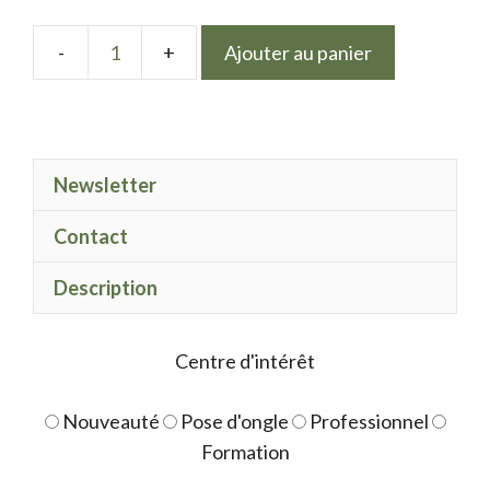
Ajouter au panier
quantité
de
Mix
ô
Newsletter
Paris
La
Contact
Jonquille
Description
Centre d'intérêt
Nouveauté
Pose d'ongle
Professionnel
Formation