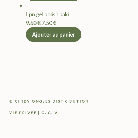
était :
est :
Lpn gel polish kaki
9.50 €.
7.50 €.
Le
Le
9.50
€
7.50
€
prix
prix
Ajouter au panier
initial
actuel
était :
est :
9.50 €.
7.50 €.
© CINDY ONGLES DISTRIBUTION
VIE PRIVÉE
|
C. G. V.