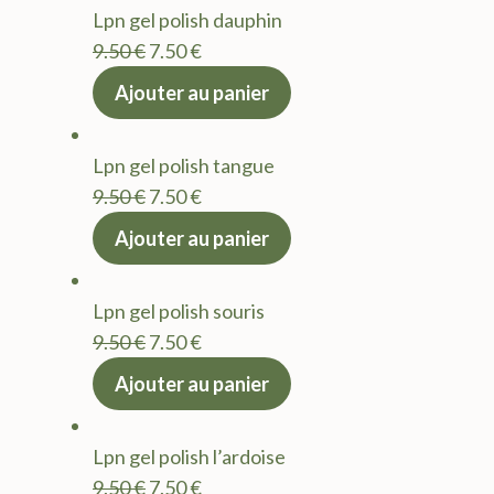
Lpn gel polish dauphin
9.50 €.
7.50 €.
Le
Le
9.50
€
7.50
€
prix
prix
Ajouter au panier
initial
actuel
était :
est :
Lpn gel polish tangue
9.50 €.
7.50 €.
Le
Le
9.50
€
7.50
€
prix
prix
Ajouter au panier
initial
actuel
était :
est :
Lpn gel polish souris
9.50 €.
7.50 €.
Le
Le
9.50
€
7.50
€
prix
prix
Ajouter au panier
initial
actuel
était :
est :
Lpn gel polish l’ardoise
9.50 €.
7.50 €.
Le
Le
9.50
€
7.50
€